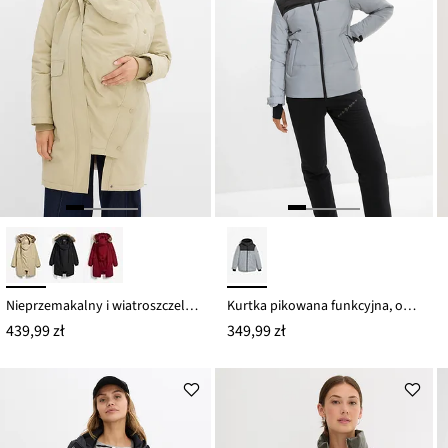
Nieprzemakalny i wiatroszczelny płaszcz ciążowy 3 w 1 ze wstawką do noszenia dziecka
Kurtka pikowana funkcyjna, odblaskowa
439,99 zł
349,99 zł