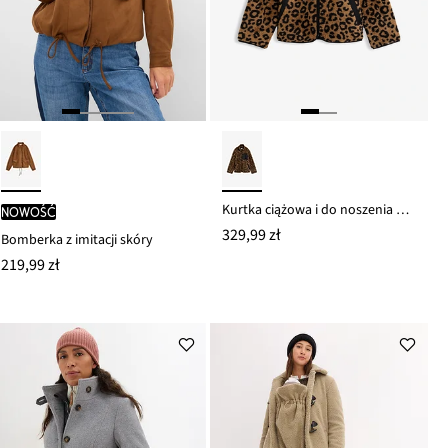
Kurtka ciążowa i do noszenia dzieci 3 w 1 z kożuszka polarowego
nowość
329,99 zł
Bomberka z imitacji skóry
219,99 zł