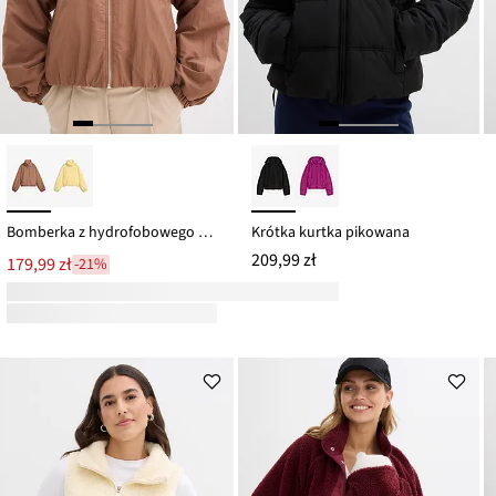
Bomberka z hydrofobowego materiału, bufiasty dół
Krótka kurtka pikowana
209,99 zł
179,99 zł
-21%