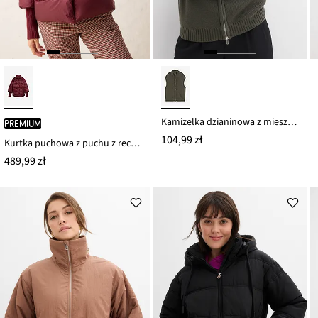
Kamizelka dzianinowa z mieszanki bawełny
PREMIUM
104,99 zł
Kurtka puchowa z puchu z recyklingu, z rękawami z dzianiny
489,99 zł