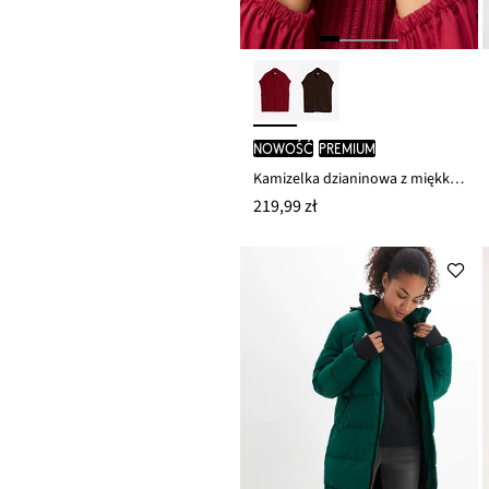
nowość
PREMIUM
Kamizelka dzianinowa z miękkiej mieszanki wełny
219,99 zł