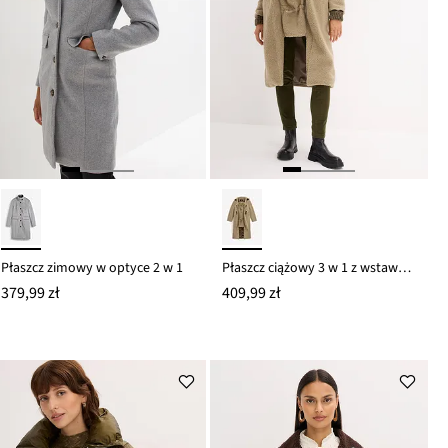
Płaszcz zimowy w optyce 2 w 1
Płaszcz ciążowy 3 w 1 z wstawką na nosidełko niemowlęce z polaru kożuszka
379,99 zł
409,99 zł