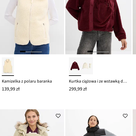
Kamizelka z polaru baranka
Kurtka ciążowa i ze wstawką do noszenia dziecka, 3 w 1, z kożuszka polarowego
139,99 zł
299,99 zł