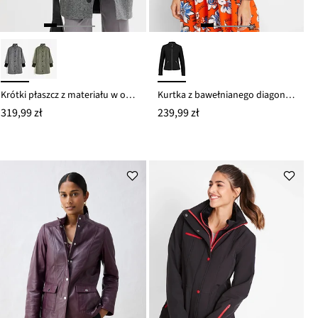
Krótki płaszcz z materiału w optyce wełny
Kurtka z bawełnianego diagonalu, z elastycznymi wstawkami po bokach
319,99 zł
239,99 zł