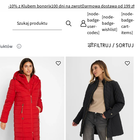
-10% z Klubem bonprix
100 dni na zwrot
Darmowa dostawa od 199 zł
[node-
[node-
[node-
badge-
badge-
Szukaj produktu
badge-
user-
cart-
wishlist]
codes]
items]
FILTRUJ / SORTUJ
duktów