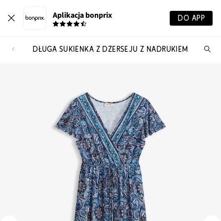
Aplikacja bonprix
DO APP
DŁUGA SUKIENKA Z DŻERSEJU Z NADRUKIEM
Szu
pr