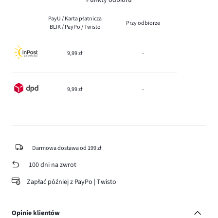
Punkty odbioru
PayU / Karta płatnicza
Przy odbiorze
BLIK / PayPo / Twisto
9,99 zł
-
9,99 zł
-
Darmowa dostawa od 199 zł
100 dni na zwrot
Zapłać później z PayPo | Twisto
Opinie klientów