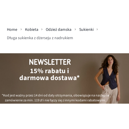
Home
Kobieta
Odzież damska
Sukienki
Długa sukienka z dżerseju z nadrukiem
NEWSLETTER
15% rabatu i
darmowa dostawa*
*Kod jest ważny przez 14 dni od daty otrzymania, obowiązuje na następne
zamówienie za min.
119 zł
i nie łączy się z innymi kodami rabatowymi.