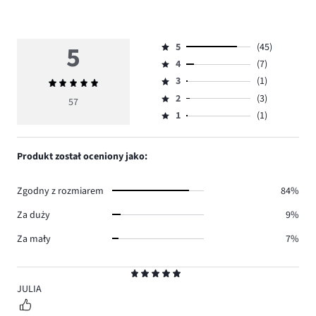
5
5
(45)
Ocena
4
(7)
5,
Ocena
ilość
3
(1)
Średnia
4,
Ocena
głosów
ocena
ilość
2
(3)
3,
57
Ocena
45.
5
głosów
ilość
1
(1)
2,
Ocena
7.
głosów
ilość
1,
1.
głosów
ilość
Produkt został oceniony jako:
3.
głosów
1.
Zgodny z rozmiarem
84%
Za duży
9%
Za mały
7%
Ocena
5
JULIA