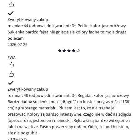
Zweryfikowany zakup
rozmiar: 44
(odpowiedni)
,
wariant: Dł. Petite,
kolor: jasnoróżowy
Sukienka bardzo fajna nie gniecie się kolory ładne to moja druga
polecam
2026-07-29
Ocena
4
EWA
Zweryfikowany zakup
rozmiar: 40
(odpowiedni)
,
wariant: Dł. Regular,
kolor: jasnoróżowy
Bardzo ładna sukienka maxi (długość do kostek przy wzroście 168
cm) z grubszego materiału. Plusem jest to, że nie trzeba jej
prasować. Kolory są bardzo intensywne, czego nie widać na zdjęciu
(oprócz różu, jest zieleń i niebieski). Rękawki są bardzo wdzięczne i
falują na wietrze. Fason poszerzany dołem. Odcięcie pod biustem,
ale nie pogrubia.
2026-07-19