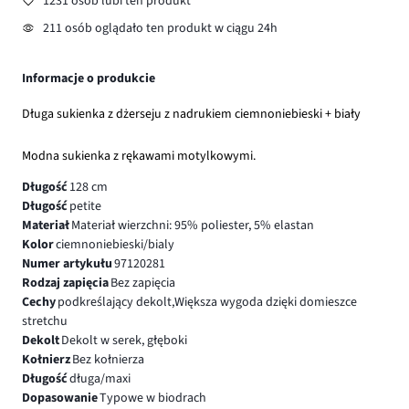
1231 osób lubi ten produkt
211 osób oglądało ten produkt w ciągu 24h
Informacje o produkcie
Długa sukienka z dżerseju z nadrukiem ciemnoniebieski + biały
Modna sukienka z rękawami motylkowymi.
Długość
128 cm
Długość
petite
Materiał
Materiał wierzchni: 95% poliester, 5% elastan
Kolor
ciemnoniebieski/bialy
Numer artykułu
97120281
Rodzaj zapięcia
Bez zapięcia
Cechy
podkreślający dekolt,Większa wygoda dzięki domieszce
stretchu
Dekolt
Dekolt w serek, głęboki
Kołnierz
Bez kołnierza
Długość
długa/maxi
Dopasowanie
Typowe w biodrach