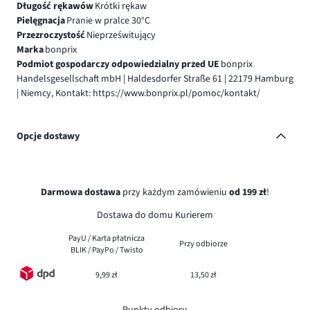
Długość rękawów
Krótki rękaw
Pielęgnacja
Pranie w pralce 30°C
Przezroczystość
Nieprześwitujący
Marka
bonprix
Podmiot gospodarczy odpowiedzialny przed UE
bonprix
Handelsgesellschaft mbH | Haldesdorfer Straße 61 | 22179 Hamburg
| Niemcy, Kontakt: https://www.bonprix.pl/pomoc/kontakt/
Opcje dostawy
Darmowa dostawa
przy każdym zamówieniu
od 199 zł
!
Dostawa do domu Kurierem
PayU / Karta płatnicza
Przy odbiorze
BLIK / PayPo / Twisto
9,99 zł
13,50 zł