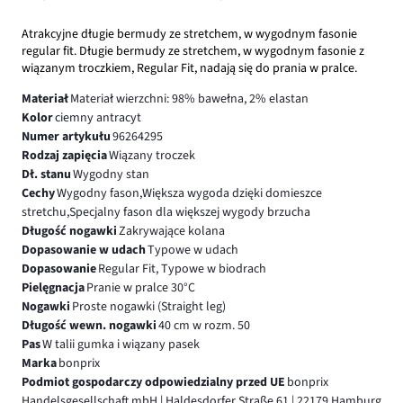
Atrakcyjne długie bermudy ze stretchem, w wygodnym fasonie
regular fit. Długie bermudy ze stretchem, w wygodnym fasonie z
wiązanym troczkiem, Regular Fit, nadają się do prania w pralce.
Materiał
Materiał wierzchni: 98% bawełna, 2% elastan
Kolor
ciemny antracyt
Numer artykułu
96264295
Rodzaj zapięcia
Wiązany troczek
Dł. stanu
Wygodny stan
Cechy
Wygodny fason,Większa wygoda dzięki domieszce
stretchu,Specjalny fason dla większej wygody brzucha
Długość nogawki
Zakrywające kolana
Dopasowanie w udach
Typowe w udach
Dopasowanie
Regular Fit, Typowe w biodrach
Pielęgnacja
Pranie w pralce 30°C
Nogawki
Proste nogawki (Straight leg)
Długość wewn. nogawki
40 cm w rozm. 50
Pas
W talii gumka i wiązany pasek
Marka
bonprix
Podmiot gospodarczy odpowiedzialny przed UE
bonprix
Handelsgesellschaft mbH | Haldesdorfer Straße 61 | 22179 Hamburg