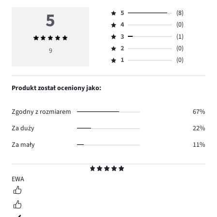
5
5
(8)
Ocena
4
(0)
5,
Ocena
ilość
3
(1)
Średnia
4,
Ocena
głosów
ocena
ilość
2
(0)
3,
9
Ocena
8.
5
głosów
ilość
1
(0)
2,
Ocena
0.
głosów
ilość
1,
1.
głosów
ilość
Produkt został oceniony jako:
0.
głosów
0.
Zgodny z rozmiarem
67%
Za duży
22%
Za mały
11%
Ocena
5
EWA