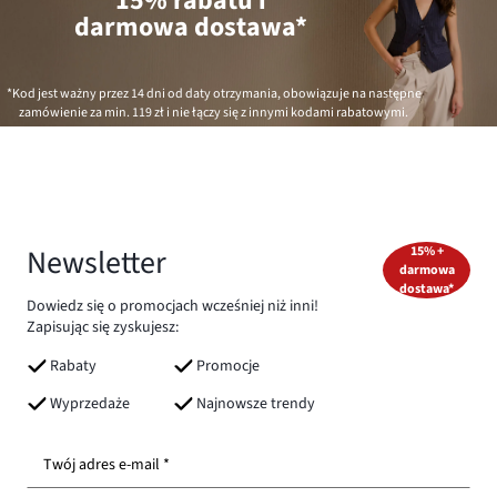
15% rabatu i
darmowa dostawa*
*Kod jest ważny przez 14 dni od daty otrzymania, obowiązuje na następne
zamówienie za min.
119 zł
i nie łączy się z innymi kodami rabatowymi.
Newsletter
15% +
darmowa
dostawa*
Dowiedz się o promocjach wcześniej niż inni!
Zapisując się zyskujesz:
Rabaty
Promocje
Wyprzedaże
Najnowsze trendy
Twój adres e-mail *