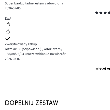
Super bardzo ładne,jestem zadowolona
2026-07-05
Ocena
5
EWA
Zweryfikowany zakup
rozmiar: 36
(odpowiedni)
,
kolor: czarny
168/88/76/94 urocze wdzianko na wieczór
2026-05-07
więcej o
DOPEŁNIJ ZESTAW