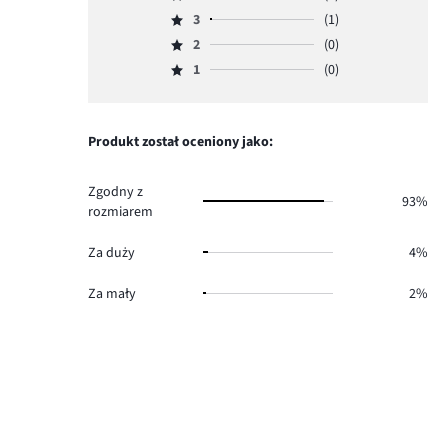
Ocena
ilość
3
(1)
4,
Ocena
głosów
ilość
2
(0)
3,
Ocena
42.
głosów
ilość
1
(0)
2,
Ocena
1.
głosów
ilość
1,
1.
głosów
ilość
0.
głosów
Produkt został oceniony jako:
0.
Zgodny z
93%
rozmiarem
Za duży
4%
Za mały
2%