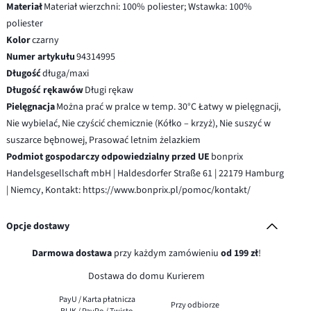
Materiał
Materiał wierzchni: 100% poliester; Wstawka: 100%
poliester
Kolor
czarny
Numer artykułu
94314995
Długość
długa/maxi
Długość rękawów
Długi rękaw
Pielęgnacja
Można prać w pralce w temp. 30°C Łatwy w pielęgnacji,
Nie wybielać, Nie czyścić chemicznie (Kółko – krzyż), Nie suszyć w
suszarce bębnowej, Prasować letnim żelazkiem
Podmiot gospodarczy odpowiedzialny przed UE
bonprix
Handelsgesellschaft mbH | Haldesdorfer Straße 61 | 22179 Hamburg
| Niemcy, Kontakt: https://www.bonprix.pl/pomoc/kontakt/
Opcje dostawy
Darmowa dostawa
przy każdym zamówieniu
od 199 zł
!
Dostawa do domu Kurierem
PayU / Karta płatnicza
Przy odbiorze