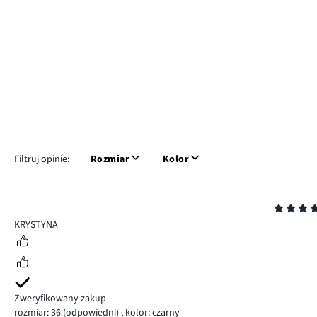
Filtruj opinie:
Rozmiar
Kolor
Ocena
5
KRYSTYNA
Zweryfikowany zakup
rozmiar: 36
(odpowiedni)
,
kolor: czarny