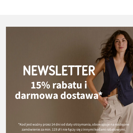
NEWSLETTER
15% rabatu i
darmowa dostawa*
*Kod jest ważny przez 14 dni od daty otrzymania, obowiązuje na następne
zamówienie za min.
119 zł
i nie łączy się z innymi kodami rabatowymi.