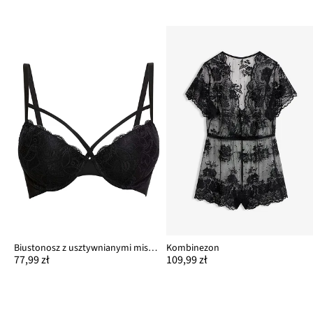
Biustonosz z usztywnianymi miseczkami z delikatną koronką
Kombinezon
77,99 zł
109,99 zł