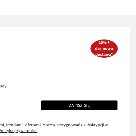
15% +
darmowa
dostawa*
endy
ZAPISZ SIĘ
mi, trendami i ofertami. Możesz zrezygnować z subskrypcji w
Polityka prywatności.