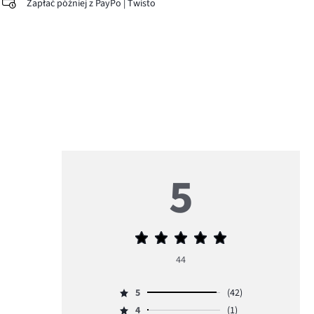
Zapłać później z PayPo | Twisto
5
Średnia
ocena
44
5
5
(42)
Ocena
4
(1)
5,