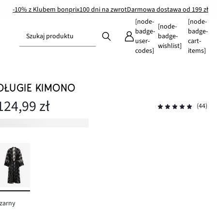
-10% z Klubem bonprix
100 dni na zwrot
Darmowa dostawa od 199 zł
[node-
[node-
[node-
badge-
badge-
Szukaj produktu
badge-
user-
cart-
wishlist]
codes]
items]
DŁUGIE KIMONO
124,99 zł
(44)
zarny