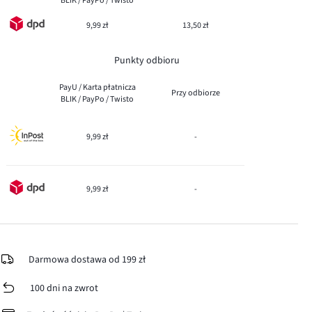
BLIK / PayPo / Twisto
9,99 zł
13,50 zł
Punkty odbioru
PayU / Karta płatnicza
Przy odbiorze
BLIK / PayPo / Twisto
9,99 zł
-
9,99 zł
-
Darmowa dostawa od 199 zł
100 dni na zwrot