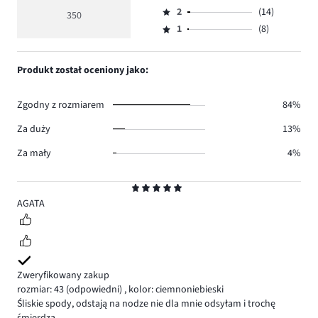
Ocena
głosów
ocena
ilość
2
(14)
3,
350
Ocena
263.
5
głosów
ilość
1
(8)
2,
Ocena
36.
głosów
ilość
1,
29.
głosów
ilość
Produkt został oceniony jako:
14.
głosów
8.
Zgodny z rozmiarem
84%
Za duży
13%
Za mały
4%
Ocena
5
AGATA
Zweryfikowany zakup
rozmiar: 43
(odpowiedni)
,
kolor: ciemnoniebieski
Śliskie spody, odstają na nodze nie dla mnie odsyłam i trochę