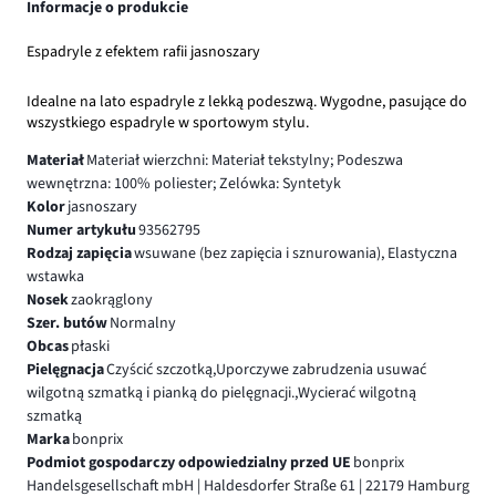
Informacje o produkcie
Espadryle z efektem rafii jasnoszary
Idealne na lato espadryle z lekką podeszwą. Wygodne, pasujące do
wszystkiego espadryle w sportowym stylu.
Materiał
Materiał wierzchni: Materiał tekstylny; Podeszwa
wewnętrzna: 100% poliester; Zelówka: Syntetyk
Kolor
jasnoszary
Numer artykułu
93562795
Rodzaj zapięcia
wsuwane (bez zapięcia i sznurowania), Elastyczna
wstawka
Nosek
zaokrąglony
Szer. butów
Normalny
Obcas
płaski
Pielęgnacja
Czyścić szczotką,Uporczywe zabrudzenia usuwać
wilgotną szmatką i pianką do pielęgnacji.,Wycierać wilgotną
szmatką
Marka
bonprix
Podmiot gospodarczy odpowiedzialny przed UE
bonprix
Handelsgesellschaft mbH | Haldesdorfer Straße 61 | 22179 Hamburg