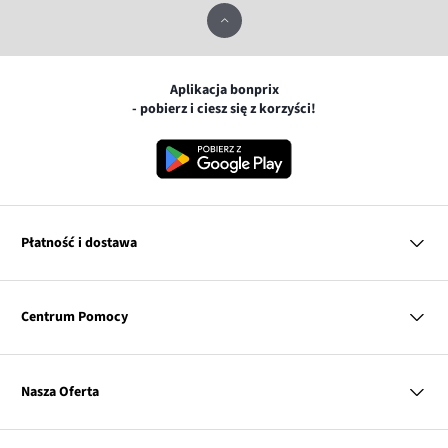
Aplikacja bonprix
- pobierz i ciesz się z korzyści!
Płatność i dostawa
MasterCard
Centrum Pomocy
Płatność online (PayU)
VISA
BLIK
Pytania i odpowiedzi
Google pay
Dostawa i płatność
Nasza Oferta
Zwroty i reklamacje
Apple pay
Pierwszy darmowy zwrot
PayPo
Kobieta
Tabele rozmiarów