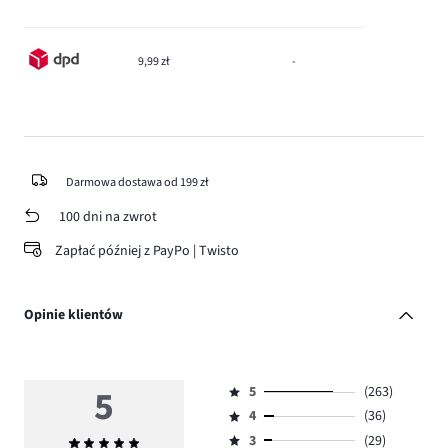
9,99 zł
-
Darmowa dostawa od 199 zł
100 dni na zwrot
Zapłać później z PayPo | Twisto
Opinie klientów
5
5
(263)
Ocena
4
(36)
5,
Ocena
ilość
3
(29)
Średnia
4,