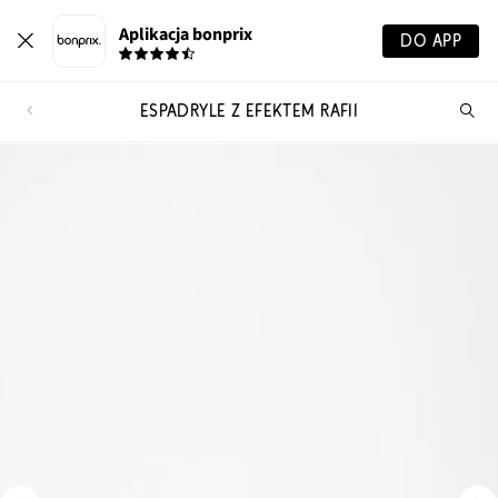
Aplikacja bonprix
DO APP
ESPADRYLE Z EFEKTEM RAFII
Szu
pr