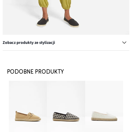
Zobacz produkty ze stylizacji
Torebka na ramię w optyce słomkowej
77,99 zł
PODOBNE PRODUKTY
DODAJ DO KOSZYKA
Komplet łańcuszków (3 części)
42,99 zł
DODAJ DO KOSZYKA
Komplet bransoletek (6 części)
52,99 zł