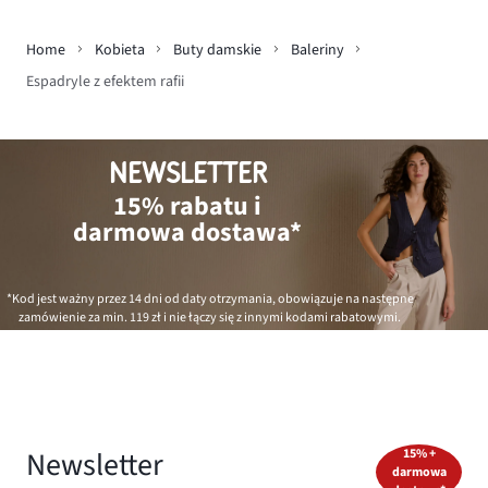
Home
Kobieta
Buty damskie
Baleriny
Espadryle z efektem rafii
NEWSLETTER
15% rabatu i
darmowa dostawa*
*Kod jest ważny przez 14 dni od daty otrzymania, obowiązuje na następne
zamówienie za min.
119 zł
i nie łączy się z innymi kodami rabatowymi.
Newsletter
15% +
darmowa