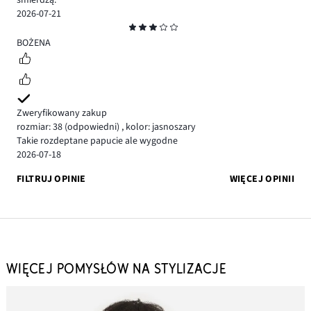
śmierdzą.
2026-07-21
Ocena
3
BOŻENA
Zweryfikowany zakup
rozmiar: 38
(odpowiedni)
,
kolor: jasnoszary
Takie rozdeptane papucie ale wygodne
2026-07-18
FILTRUJ OPINIE
WIĘCEJ OPINII
WIĘCEJ POMYSŁÓW NA STYLIZACJE