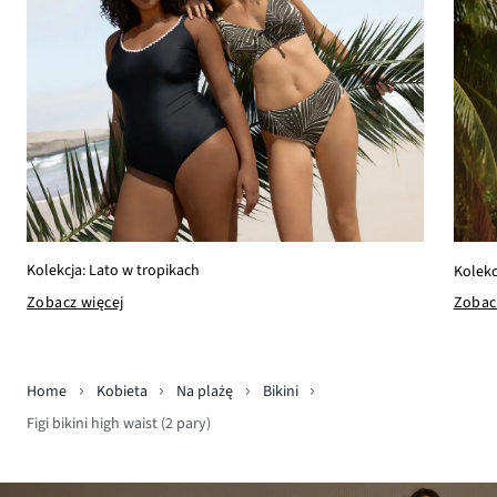
Kolekcja: Lato w tropikach
Kolekc
Zobacz więcej
Zobac
Home
Kobieta
Na plażę
Bikini
Figi bikini high waist (2 pary)