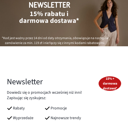
NEWSLETTER
15% rabatu i
darmowa dostawa*
*Kod jest ważny przez 14 dni od daty otrzymania, obowiązuje na następne
zamówienie za min.
119 zł
i nie łączy się z innymi kodami rabatowymi.
Newsletter
15% +
darmowa
dostawa*
Dowiedz się o promocjach wcześniej niż inni!
Zapisując się zyskujesz:
Rabaty
Promocje
Wyprzedaże
Najnowsze trendy