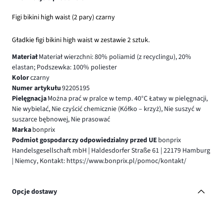
Figi bikini high waist (2 pary) czarny
Gładkie figi bikini high waist w zestawie 2 sztuk.
Materiał
Materiał wierzchni: 80% poliamid (z recyclingu), 20%
elastan; Podszewka: 100% poliester
Kolor
czarny
Numer artykułu
92205195
Pielęgnacja
Można prać w pralce w temp. 40°C Łatwy w pielęgnacji,
Nie wybielać, Nie czyścić chemicznie (Kółko – krzyż), Nie suszyć w
suszarce bębnowej, Nie prasować
Marka
bonprix
Podmiot gospodarczy odpowiedzialny przed UE
bonprix
Handelsgesellschaft mbH | Haldesdorfer Straße 61 | 22179 Hamburg
| Niemcy, Kontakt: https://www.bonprix.pl/pomoc/kontakt/
Opcje dostawy