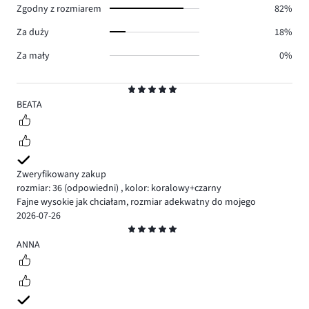
Zgodny z rozmiarem
82%
Za duży
18%
Za mały
0%
Ocena
5
BEATA
Zweryfikowany zakup
rozmiar: 36
(odpowiedni)
,
kolor: koralowy+czarny
Fajne wysokie jak chciałam, rozmiar adekwatny do mojego
2026-07-26
Ocena
5
ANNA