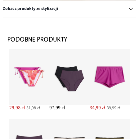
Zobacz produkty ze stylizacji
Kolczyki kółka
54,99 zł
PODOBNE PRODUKTY
DODAJ DO KOSZYKA
Bransoletka
57,99 zł
DODAJ DO KOSZYKA
Biustonosz bikini z dekoltem typu halter w serek
79,99 zł
29,98 zł
97,99 zł
34,99 zł
31,98 zł
39,99 zł
DODAJ DO KOSZYKA
Szorty plażowe z lejącej mieszanki wiskozy
59,99 zł