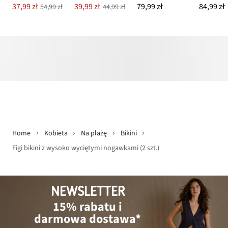
37,99 zł
39,99 zł
79,99 zł
84,99 zł
54,99 zł
44,99 zł
Home
Kobieta
Na plażę
Bikini
Figi bikini z wysoko wyciętymi nogawkami (2 szt.)
NEWSLETTER
15% rabatu i
darmowa dostawa*