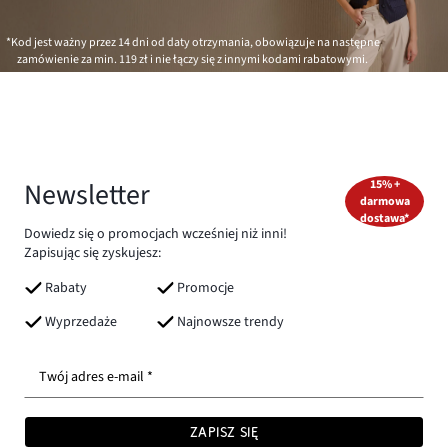
*Kod jest ważny przez 14 dni od daty otrzymania, obowiązuje na następne
zamówienie za min.
119 zł
i nie łączy się z innymi kodami rabatowymi.
Newsletter
15% +
darmowa
dostawa*
Dowiedz się o promocjach wcześniej niż inni!
Zapisując się zyskujesz:
Rabaty
Promocje
Wyprzedaże
Najnowsze trendy
Twój adres e-mail *
ZAPISZ SIĘ