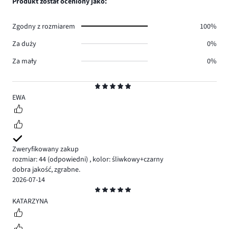
Produkt został oceniony jako:
0.
głosów
0.
Zgodny z rozmiarem
100%
Za duży
0%
Za mały
0%
Ocena
5
EWA
Zweryfikowany zakup
rozmiar: 44
(odpowiedni)
,
kolor: śliwkowy+czarny
dobra jakość, zgrabne.
2026-07-14
Ocena
5
KATARZYNA