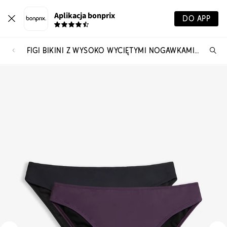
Aplikacja bonprix
DO APP
FIGI BIKINI Z WYSOKO WYCIĘTYMI NOGAWKAMI (2 SZT.)
Szu
pr