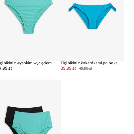
Figi bikini z wysokim wycięciem nogawek
Figi bikini z kokardkami po bokach
4,99 zł
39,99 zł
49,99 zł