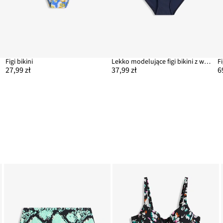
Figi bikini
Lekko modelujące figi bikini z wysokim stanem i falbanką
F
27,99 zł
37,99 zł
6