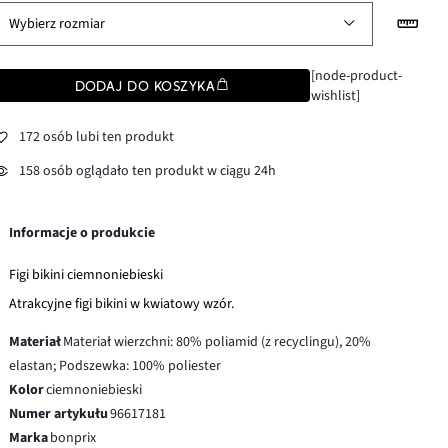
Wybierz rozmiar
[node-product-
DODAJ DO KOSZYKA
wishlist]
172 osób lubi ten produkt
158 osób oglądało ten produkt w ciągu 24h
Informacje o produkcie
Figi bikini ciemnoniebieski
Atrakcyjne figi bikini w kwiatowy wzór.
Materiał
Materiał wierzchni: 80% poliamid (z recyclingu), 20%
elastan; Podszewka: 100% poliester
Kolor
ciemnoniebieski
Numer artykułu
96617181
Marka
bonprix