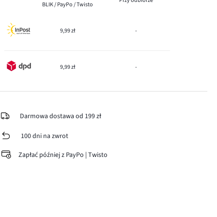
Przy odbiorze
BLIK / PayPo / Twisto
9,99 zł
-
9,99 zł
-
Darmowa dostawa od 199 zł
100 dni na zwrot
Zapłać później z PayPo | Twisto