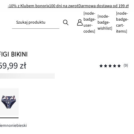
-10% z Klubem bonprix
100 dni na zwrot
Darmowa dostawa od 199 zł
[node-
[node-
[node-
badge-
badge-
Szukaj produktu
badge-
user-
cart-
wishlist]
codes]
items]
FIGI BIKINI
59,99 zł
(9)
iemnoniebieski