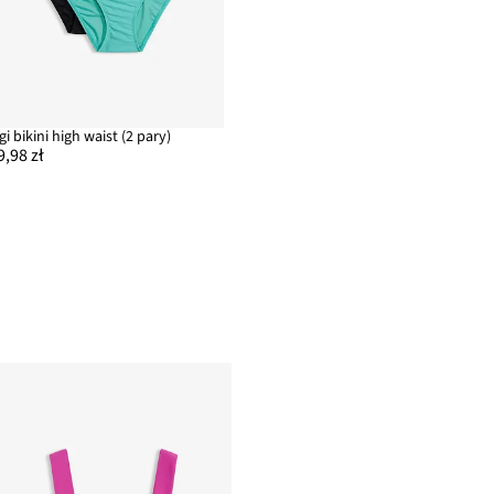
igi bikini high waist (2 pary)
9,98 zł