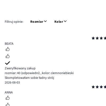
Filtruj opinie:
Rozmiar
Kolor
Ocena
5
BEATA
Zweryfikowany zakup
rozmiar: 40
(odpowiedni)
,
kolor: ciemnoniebieski
Skompletowałam sobie ładny strój
2026-08-03
Ocena
5
ANNA