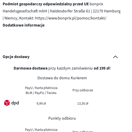
Podmiot gospodarczy odpowiedzialny przed UE
bonprix
Handelsgesellschaft mbH | Haldesdorfer Straße 61 | 22179 Hamburg
| Niemcy, Kontakt: https://www.bonprix.pl/pomoc/kontakt/
Dodatkowe informacje
Opcje dostawy
Darmowa dostawa
przy każdym zamówieniu
od 199 zł
!
Dostawa do domu Kurierem
PayU / Karta płatnicza
Przy odbiorze
BLIK / PayPo / Twisto
9,99 zł
13,50 zł
Punkty odbioru
PayU / Karta płatnicza