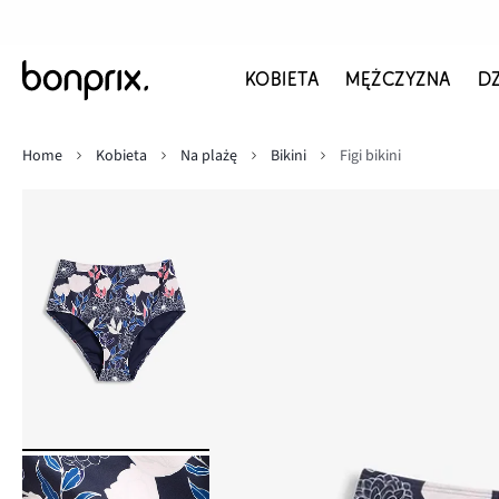
KOBIETA
MĘŻCZYZNA
D
Home
Kobieta
Na plażę
Bikini
Figi bikini