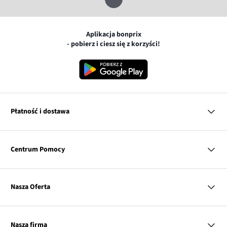
Aplikacja bonprix
- pobierz i ciesz się z korzyści!
Płatność i dostawa
MasterCard
Centrum Pomocy
Płatność online (PayU)
VISA
BLIK
Pytania i odpowiedzi
Google pay
Dostawa i płatność
Nasza Oferta
Zwroty i reklamacje
Apple pay
Pierwszy darmowy zwrot
PayPo
Kobieta
Tabele rozmiarów
Twisto
Mężczyzna
Klub bonprix
Nasza firma