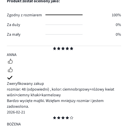
Produkt został oceniony jako:
0.
głosów
0.
Zgodny z rozmiarem
100%
Za duży
0%
Za mały
0%
Ocena
5
ANNA
Zweryfikowany zakup
rozmiar: 48
(odpowiedni)
,
kolor: ciemnobrązowy+różowy kwiat
wiśni+ciemny khaki+karmelowy
Bardzo wycięte majtki. Wzięłam mniejszy rozmiar i jestem
zadowolona.
2026-02-21
Ocena
4
BOŻENA