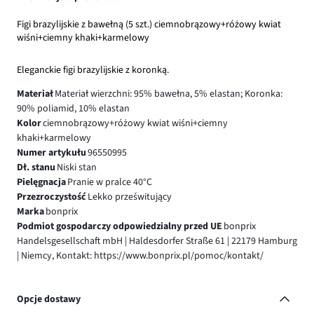
Figi brazylijskie z bawełną (5 szt.) ciemnobrązowy+różowy kwiat
wiśni+ciemny khaki+karmelowy
Eleganckie figi brazylijskie z koronką.
Materiał
Materiał wierzchni: 95% bawełna, 5% elastan; Koronka:
90% poliamid, 10% elastan
Kolor
ciemnobrązowy+różowy kwiat wiśni+ciemny
khaki+karmelowy
Numer artykułu
96550995
Dł. stanu
Niski stan
Pielęgnacja
Pranie w pralce 40°C
Przezroczystość
Lekko prześwitujący
Marka
bonprix
Podmiot gospodarczy odpowiedzialny przed UE
bonprix
Handelsgesellschaft mbH | Haldesdorfer Straße 61 | 22179 Hamburg
| Niemcy, Kontakt: https://www.bonprix.pl/pomoc/kontakt/
Opcje dostawy