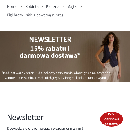
Home
Kobieta
Bielizna
Majtki
Figi brazylijskie z bawełną (5 szt.)
NEWSLETTER
15% rabatu i
darmowa dostawa*
*Kod jest ważny przez 14 dni od daty otrzymania, obowiązuje na następne
zamówienie za min.
119 zł
i nie łączy się z innymi kodami rabatowymi.
Newsletter
15% +
darmowa
dostawa*
Dowiedz się o promocjach wcześniej niż inni!