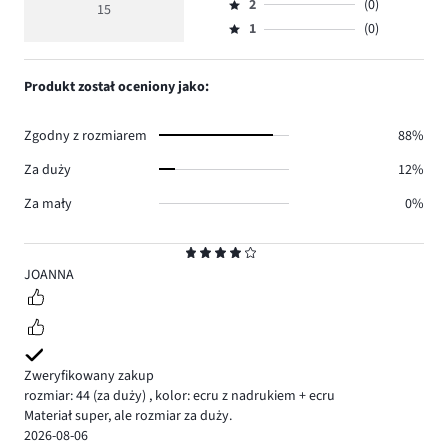
głosów
ocena
ilość
2
(0)
3,
15
Ocena
13.
5
głosów
ilość
1
(0)
2,
Ocena
2.
głosów
ilość
1,
0.
głosów
ilość
Produkt został oceniony jako:
0.
głosów
0.
Zgodny z rozmiarem
88%
Za duży
12%
Za mały
0%
Ocena
4
JOANNA
Zweryfikowany zakup
rozmiar: 44
(za duży)
,
kolor: ecru z nadrukiem + ecru
Materiał super, ale rozmiar za duży.
2026-08-06