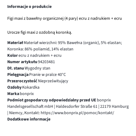
Informacje o produkcie
Figi maxi z bawełny organicznej (4 pary) ecru z nadrukiem + ecru
Urocze figi maxi z ozdobną koronką.
Materiał
Materiał wierzchni: 95% Bawełna (organic), 5% elastan;
Koronka: 86% poliamid, 14% elastan
Kolor
ecru z nadrukiem + ecru
Numer artykułu
94203481
Dł. stanu
Wygodny stan
Pielęgnacja
Pranie w pralce 40°C
Przezroczystość
Nieprześwitujący
Ozdoby
Kokardka
Marka
bonprix
Podmiot gospodarczy odpowiedzialny przed UE
bonprix
Handelsgesellschaft mbH | Haldesdorfer Straße 61 | 22179 Hamburg
| Niemcy, Kontakt: https://www.bonprix.pl/pomoc/kontakt/
Dodatkowe informacje