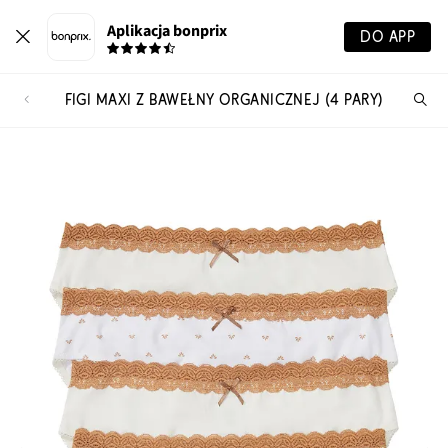
Aplikacja bonprix
DO APP
FIGI MAXI Z BAWEŁNY ORGANICZNEJ (4 PARY)
Szu
pr