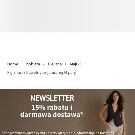
Home
Kobieta
Bielizna
Majtki
Figi maxi z bawełny organicznej (4 pary)
NEWSLETTER
15% rabatu i
darmowa dostawa*
*Kod jest ważny przez 14 dni od daty otrzymania, obowiązuje na następne