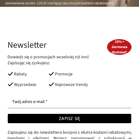
zamówienie za min.
119 zł
i nie łączy się z innymi kodami rabatowymi.
Newsletter
15% +
darmowa
dostawa*
Dowiedz się o promocjach wcześniej niż inni!
Zapisując się zyskujesz:
Rabaty
Promocje
Wyprzedaże
Najnowsze trendy
Twój adres e-mail *
ZAPISZ SIĘ
Zapisujesz się do newslettera bonprix z ekstra kodami rabatowymi,
trendami i ofertami. Możesz zrezygnować z subskrypcji w