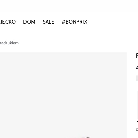
ZIECKO
DOM
SALE
#BONPRIX
 nadrukiem
c