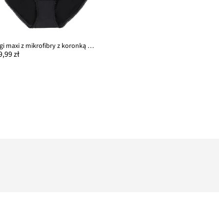
Figi maxi z mikrofibry z koronką (3 pary)
9,99 zł