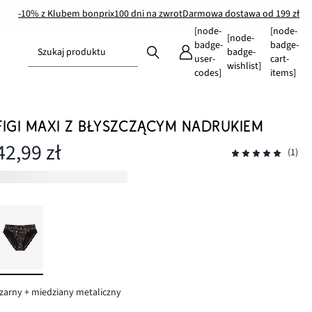
-10% z Klubem bonprix
100 dni na zwrot
Darmowa dostawa od 199 zł
[node-
[node-
[node-
badge-
badge-
Szukaj produktu
badge-
user-
cart-
wishlist]
codes]
items]
FIGI MAXI Z BŁYSZCZĄCYM NADRUKIEM
42,99 zł
(1)
zarny + miedziany metaliczny