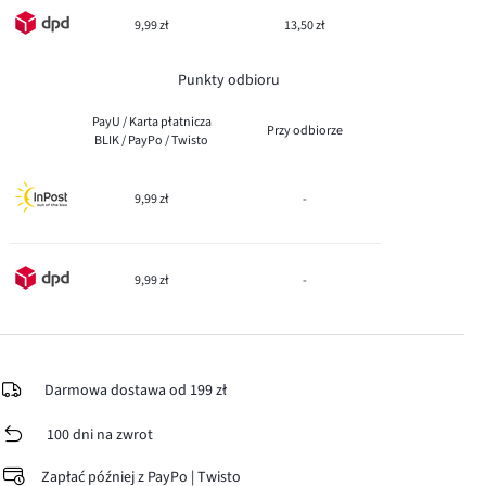
9,99 zł
13,50 zł
Punkty odbioru
PayU / Karta płatnicza
Przy odbiorze
BLIK / PayPo / Twisto
9,99 zł
-
9,99 zł
-
Darmowa dostawa od 199 zł
100 dni na zwrot
Zapłać później z PayPo | Twisto