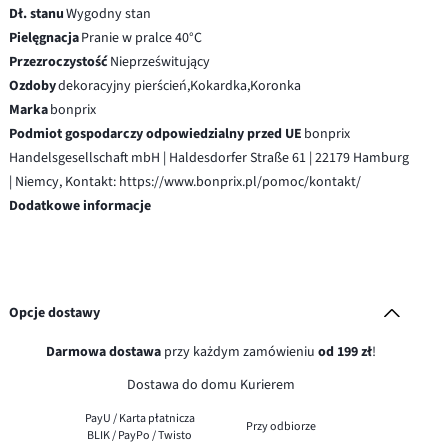
Dł. stanu
Wygodny stan
Pielęgnacja
Pranie w pralce 40°C
Przezroczystość
Nieprześwitujący
Ozdoby
dekoracyjny pierścień,Kokardka,Koronka
Marka
bonprix
Podmiot gospodarczy odpowiedzialny przed UE
bonprix
Handelsgesellschaft mbH | Haldesdorfer Straße 61 | 22179 Hamburg
| Niemcy, Kontakt: https://www.bonprix.pl/pomoc/kontakt/
Dodatkowe informacje
Opcje dostawy
Darmowa dostawa
przy każdym zamówieniu
od 199 zł
!
Dostawa do domu Kurierem
PayU / Karta płatnicza
Przy odbiorze
BLIK / PayPo / Twisto