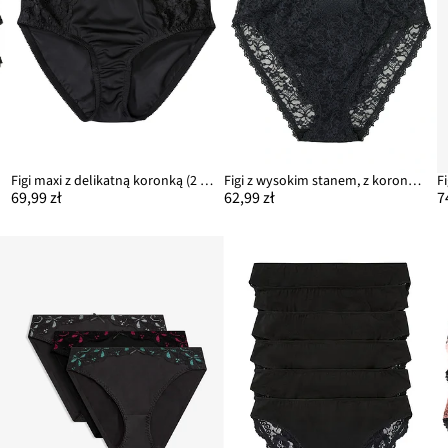
Figi maxi z delikatną koronką (2 pary)
Figi z wysokim stanem, z koronki z recyklingu z wysokim wycięciem nogawek (3 pary)
69,99 zł
62,99 zł
7