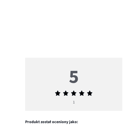
5
Średnia
ocena
1
5
Produkt został oceniony jako: