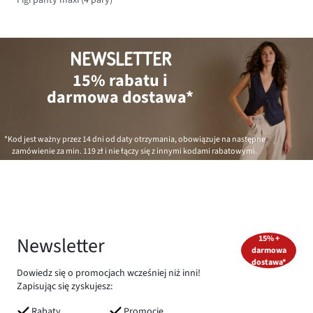
Figi panty maxi (4 pary)
NEWSLETTER
15% rabatu i
darmowa dostawa*
*Kod jest ważny przez 14 dni od daty otrzymania, obowiązuje na następne
zamówienie za min.
119 zł
i nie łączy się z innymi kodami rabatowymi.
Newsletter
15% +
darmowa
dostawa*
Dowiedz się o promocjach wcześniej niż inni!
Zapisując się zyskujesz:
Rabaty
Promocje