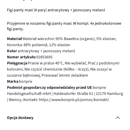
Figi panty maxi (4 pary) antracytowy + jasnoszary melanż
Przyjemne w noszeniu figi panty maxi. W kompl. 4x jednokolorowe
figi panty.
Materiał
Materiał wierzchni: 95% Bawełna (organic), 5% elastan;
Koronka: 88% poliamid, 12% elastan
Kolor
antracytowy + jasnoszary melanż
Numer artykułu
92853695
Pielęgnacja
Pranie w pralce 40°C, Nie wybielać, Prać z podobnymi
kolorami, Nie czyścić chemicznie (Kółko – krzyż), Nie suszyć w
suszarce bębnowej, Prasować letnim żelazkiem
Marka
bonprix
Podmiot gospodarczy odpowiedzialny przed UE
bonprix
Handelsgesellschaft mbH | Haldesdorfer Straße 61 | 22179 Hamburg
| Niemcy, Kontakt: https://www.bonprix.pl/pomoc/kontakt/
Opcje dostawy