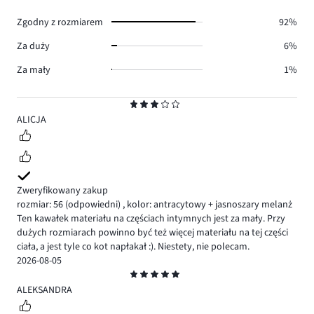
5.
Zgodny z rozmiarem
92%
Za duży
6%
Za mały
1%
Ocena
3
ALICJA
Zweryfikowany zakup
rozmiar: 56
(odpowiedni)
,
kolor: antracytowy + jasnoszary melanż
Ten kawałek materiału na częściach intymnych jest za mały. Przy
dużych rozmiarach powinno być też więcej materiału na tej części
ciała, a jest tyle co kot napłakał :). Niestety, nie polecam.
2026-08-05
Ocena
5
ALEKSANDRA