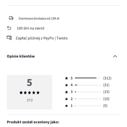
Darmowa dostawa od 199 zł
100 dni na zwrot
Zapłać później z PayPo | Twisto
Opinie klientów
5
5
(312)
Ocena
4
(31)
5,
Ocena
ilość
3
(15)
Średnia
4,
Ocena
głosów
ocena
ilość
2
(10)
3,
373
Ocena
312.
5
głosów
ilość
1
(5)
2,
Ocena
31.
głosów
ilość
1,
15.
głosów
ilość
Produkt został oceniony jako:
10.
głosów