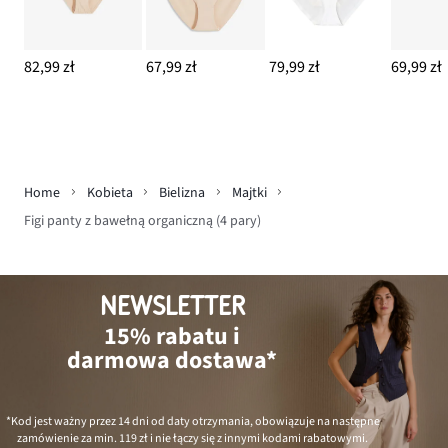
82,99 zł
67,99 zł
79,99 zł
69,99 zł
Home
Kobieta
Bielizna
Majtki
Figi panty z bawełną organiczną (4 pary)
NEWSLETTER
15% rabatu i
darmowa dostawa*
*Kod jest ważny przez 14 dni od daty otrzymania, obowiązuje na następne
zamówienie za min.
119 zł
i nie łączy się z innymi kodami rabatowymi.