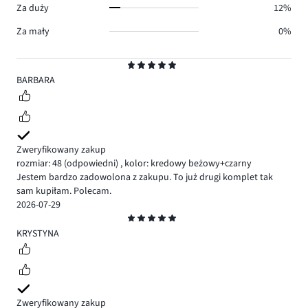
Za duży
12%
Za mały
0%
Ocena
5
BARBARA
Zweryfikowany zakup
rozmiar: 48
(odpowiedni)
,
kolor: kredowy beżowy+czarny
Jestem bardzo zadowolona z zakupu. To już drugi komplet tak
sam kupiłam. Polecam.
2026-07-29
Ocena
5
KRYSTYNA
Zweryfikowany zakup