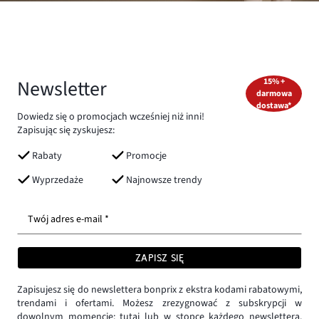
Newsletter
15% +
darmowa
dostawa*
Dowiedz się o promocjach wcześniej niż inni!
Zapisując się zyskujesz:
Rabaty
Promocje
Wyprzedaże
Najnowsze trendy
Twój adres e-mail *
ZAPISZ SIĘ
Zapisujesz się do newslettera bonprix z ekstra kodami rabatowymi,
trendami i ofertami. Możesz zrezygnować z subskrypcji w
dowolnym momencie:
tutaj
lub w stopce każdego newslettera.