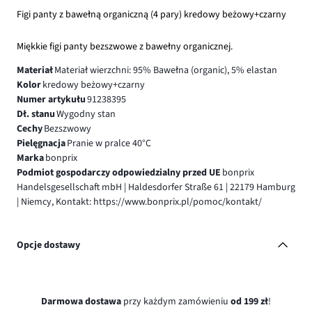
Figi panty z bawełną organiczną (4 pary) kredowy beżowy+czarny
Miękkie figi panty bezszwowe z bawełny organicznej.
Materiał
Materiał wierzchni: 95% Bawełna (organic), 5% elastan
Kolor
kredowy beżowy+czarny
Numer artykułu
91238395
Dł. stanu
Wygodny stan
Cechy
Bezszwowy
Pielęgnacja
Pranie w pralce 40°C
Marka
bonprix
Podmiot gospodarczy odpowiedzialny przed UE
bonprix
Handelsgesellschaft mbH | Haldesdorfer Straße 61 | 22179 Hamburg
| Niemcy, Kontakt: https://www.bonprix.pl/pomoc/kontakt/
Opcje dostawy
Darmowa dostawa
przy każdym zamówieniu
od 199 zł
!