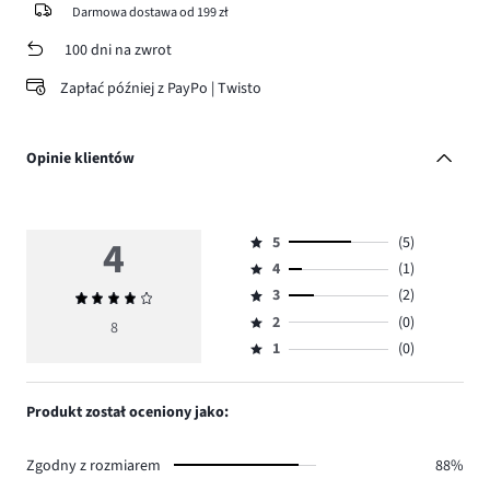
Darmowa dostawa od 199 zł
100 dni na zwrot
Zapłać później z PayPo | Twisto
Opinie klientów
4
5
(5)
Ocena
4
(1)
5,
Ocena
ilość
3
(2)
Średnia
4,
Ocena
głosów
ocena
ilość
2
(0)
3,
8
Ocena
5.
4
głosów
ilość
1
(0)
2,
Ocena
1.
głosów
ilość
1,
2.
głosów
ilość
Produkt został oceniony jako:
0.
głosów
0.
Zgodny z rozmiarem
88%