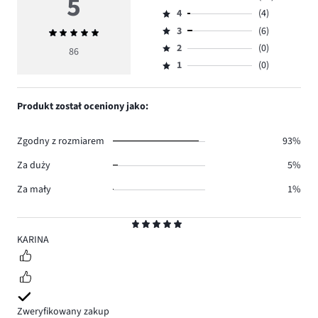
5
Ocena
4
(4)
5,
Ocena
ilość
3
(6)
Średnia
4,
Ocena
głosów
ocena
ilość
2
(0)
3,
86
Ocena
76.
5
głosów
ilość
1
(0)
2,
Ocena
4.
głosów
ilość
1,
6.
głosów
ilość
Produkt został oceniony jako:
0.
głosów
0.
Zgodny z rozmiarem
93%
Za duży
5%
Za mały
1%
Ocena
5
KARINA
Zweryfikowany zakup