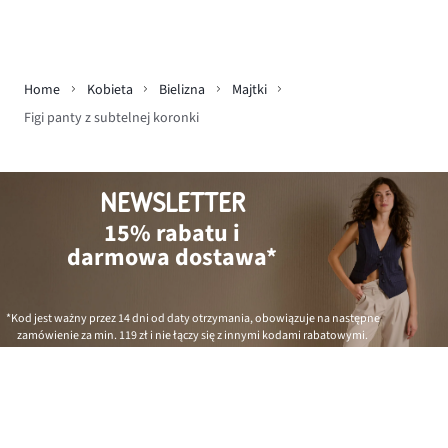
Home
Kobieta
Bielizna
Majtki
Figi panty z subtelnej koronki
NEWSLETTER
15% rabatu i
darmowa dostawa*
*Kod jest ważny przez 14 dni od daty otrzymania, obowiązuje na następne
zamówienie za min.
119 zł
i nie łączy się z innymi kodami rabatowymi.