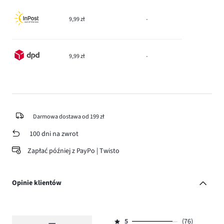
9,99 zł
-
9,99 zł
-
Darmowa dostawa od 199 zł
100 dni na zwrot
Zapłać później z PayPo | Twisto
Opinie klientów
5
(76)