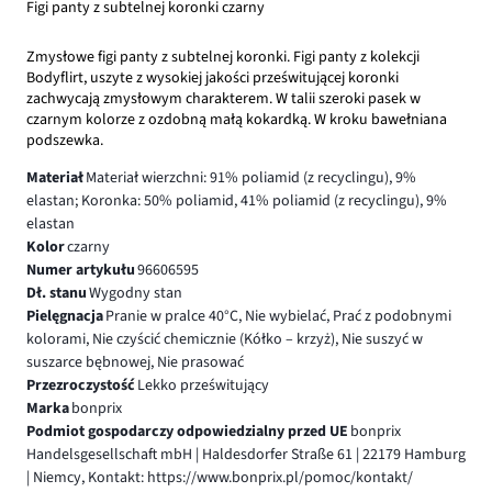
Figi panty z subtelnej koronki czarny
Zmysłowe figi panty z subtelnej koronki. Figi panty z kolekcji
Bodyflirt, uszyte z wysokiej jakości prześwitującej koronki
zachwycają zmysłowym charakterem. W talii szeroki pasek w
czarnym kolorze z ozdobną małą kokardką. W kroku bawełniana
podszewka.
Materiał
Materiał wierzchni: 91% poliamid (z recyclingu), 9%
elastan; Koronka: 50% poliamid, 41% poliamid (z recyclingu), 9%
elastan
Kolor
czarny
Numer artykułu
96606595
Dł. stanu
Wygodny stan
Pielęgnacja
Pranie w pralce 40°C, Nie wybielać, Prać z podobnymi
kolorami, Nie czyścić chemicznie (Kółko – krzyż), Nie suszyć w
suszarce bębnowej, Nie prasować
Przezroczystość
Lekko prześwitujący
Marka
bonprix
Podmiot gospodarczy odpowiedzialny przed UE
bonprix
Handelsgesellschaft mbH | Haldesdorfer Straße 61 | 22179 Hamburg
| Niemcy, Kontakt: https://www.bonprix.pl/pomoc/kontakt/