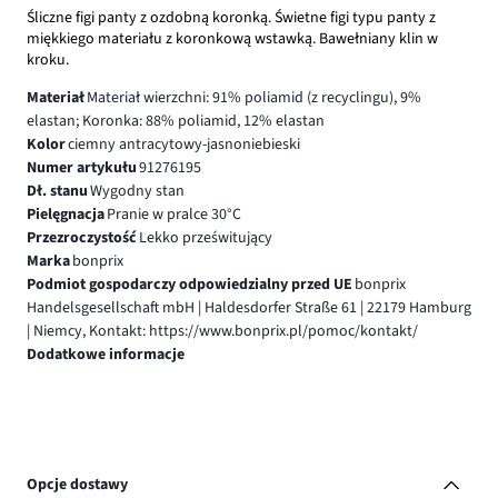
Śliczne figi panty z ozdobną koronką. Świetne figi typu panty z
miękkiego materiału z koronkową wstawką. Bawełniany klin w
kroku.
Materiał
Materiał wierzchni: 91% poliamid (z recyclingu), 9%
elastan; Koronka: 88% poliamid, 12% elastan
Kolor
ciemny antracytowy-jasnoniebieski
Numer artykułu
91276195
Dł. stanu
Wygodny stan
Pielęgnacja
Pranie w pralce 30°C
Przezroczystość
Lekko prześwitujący
Marka
bonprix
Podmiot gospodarczy odpowiedzialny przed UE
bonprix
Handelsgesellschaft mbH | Haldesdorfer Straße 61 | 22179 Hamburg
| Niemcy, Kontakt: https://www.bonprix.pl/pomoc/kontakt/
Dodatkowe informacje
Opcje dostawy