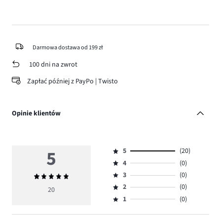
Darmowa dostawa od 199 zł
100 dni na zwrot
Zapłać później z PayPo | Twisto
Opinie klientów
5
5
(20)
Ocena
4
(0)
5,
Ocena
ilość
3
(0)
Średnia
4,
Ocena
głosów
ocena
ilość
2
(0)
3,
20
Ocena
20.
5
głosów
ilość
1
(0)
2,
Ocena
0.
głosów
ilość
1,
0.