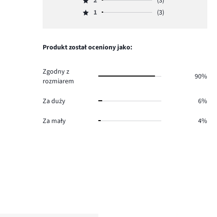
2
(3)
3,
Ocena
70.
głosów
ilość
1
(3)
2,
Ocena
2.
głosów
ilość
1,
1.
głosów
ilość
3.
głosów
Produkt został oceniony jako:
3.
Zgodny z
90%
rozmiarem
Za duży
6%
Za mały
4%