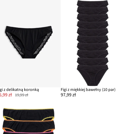
igi z delikatną koronką
Figi z miękkiej bawełny (10 par)
5,99 zł
97,99 zł
19,99 zł