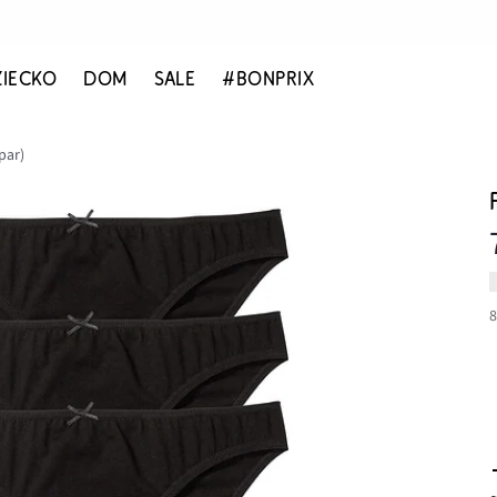
ZIECKO
DOM
SALE
#BONPRIX
par)
8