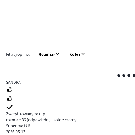
Filtruj opinie:
Rozmiar
Kolor
Ocena
5
SANDRA
Zweryfikowany zakup
rozmiar: 36
(odpowiedni)
,
kolor: czarny
Super majtki!
2026-05-17