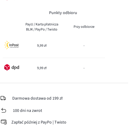
Punkty odbioru
PayU / Karta płatnicza
Przy odbiorze
BLIK / PayPo / Twisto
9,99 zł
-
9,99 zł
-
Darmowa dostawa od 199 zł
100 dni na zwrot
Zapłać później z PayPo | Twisto