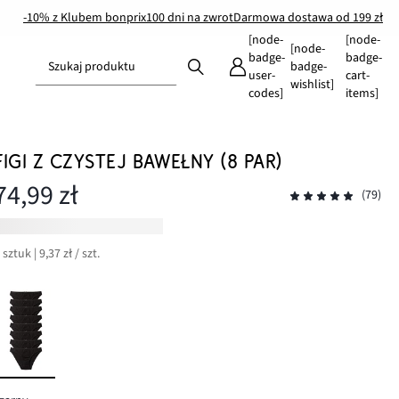
-10% z Klubem bonprix
100 dni na zwrot
Darmowa dostawa od 199 zł
[node-
[node-
[node-
badge-
badge-
Szukaj produktu
badge-
user-
cart-
wishlist]
codes]
items]
FIGI Z CZYSTEJ BAWEŁNY (8 PAR)
74,99 zł
(79)
 sztuk | 9,37 zł / szt.