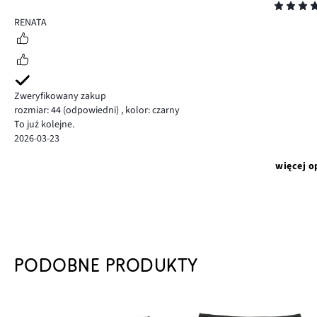
Ocena
5
RENATA
Zweryfikowany zakup
rozmiar: 44
(odpowiedni)
,
kolor: czarny
To już kolejne.
2026-03-23
więcej o
PODOBNE PRODUKTY