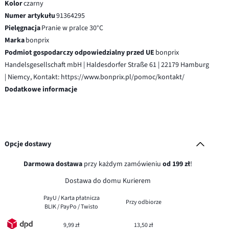
Kolor
czarny
Numer artykułu
91364295
Pielęgnacja
Pranie w pralce 30°C
Marka
bonprix
Podmiot gospodarczy odpowiedzialny przed UE
bonprix
Handelsgesellschaft mbH | Haldesdorfer Straße 61 | 22179 Hamburg
| Niemcy, Kontakt: https://www.bonprix.pl/pomoc/kontakt/
Dodatkowe informacje
Opcje dostawy
Darmowa dostawa
przy każdym zamówieniu
od 199 zł
!
Dostawa do domu Kurierem
PayU / Karta płatnicza
Przy odbiorze
BLIK / PayPo / Twisto
9,99 zł
13,50 zł