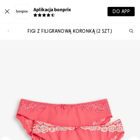
Aplikacja bonprix
DO APP
FIGI Z FILIGRANOWĄ KORONKĄ (2 SZT.)
Szu
pr