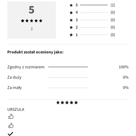
5
5
(2)
Ocena
4
(0)
5,
Ocena
ilość
3
(0)
Średnia
4,
Ocena
głosów
ocena
ilość
2
(0)
3,
2
Ocena
2.
5
głosów
ilość
1
(0)
2,
Ocena
0.
głosów
ilość
1,
0.
głosów
ilość
Produkt został oceniony jako:
0.
głosów
0.
Zgodny z rozmiarem
100%
Za duży
0%
Za mały
0%
Ocena
5
URSZULA