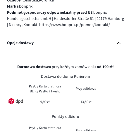
Ozdoby
Kokardka,Koronka
Marka
bonprix
Podmiot gospodarczy odpowiedzialny przed UE
bonprix
Handelsgesellschaft mbH | Haldesdorfer Straße 61 | 22179 Hamburg
| Niemcy, Kontakt: https://www.bonprix.pl/pomoc/kontakt/
Opcje dostawy
Darmowa dostawa
przy każdym zamówieniu
od 199 zł
!
Dostawa do domu Kurierem
PayU / Karta płatnicza
Przy odbiorze
BLIK / PayPo / Twisto
9,99 zł
13,50 zł
Punkty odbioru
PayU / Karta płatnicza
Przy odbiorze