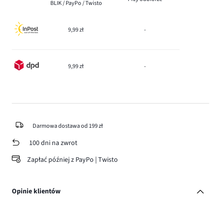
BLIK / PayPo / Twisto
9,99 zł
-
9,99 zł
-
Darmowa dostawa od 199 zł
100 dni na zwrot
Zapłać później z PayPo | Twisto
Opinie klientów