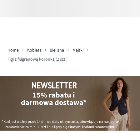
Home
Kobieta
Bielizna
Majtki
Figi z filigranową koronką (2 szt.)
NEWSLETTER
15% rabatu i
darmowa dostawa*
*Kod jest ważny przez 14 dni od daty otrzymania, obowiązuje na następne
zamówienie za min.
119 zł
i nie łączy się z innymi kodami rabatowymi.