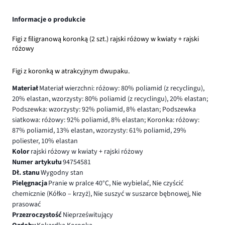
Informacje o produkcie
Figi z filigranową koronką (2 szt.) rajski różowy w kwiaty + rajski
różowy
Figi z koronką w atrakcyjnym dwupaku.
Materiał
Materiał wierzchni: różowy: 80% poliamid (z recyclingu),
20% elastan, wzorzysty: 80% poliamid (z recyclingu), 20% elastan;
Podszewka: wzorzysty: 92% poliamid, 8% elastan; Podszewka
siatkowa: różowy: 92% poliamid, 8% elastan; Koronka: różowy:
87% poliamid, 13% elastan, wzorzysty: 61% poliamid, 29%
poliester, 10% elastan
Kolor
rajski różowy w kwiaty + rajski różowy
Numer artykułu
94754581
Dł. stanu
Wygodny stan
Pielęgnacja
Pranie w pralce 40°C, Nie wybielać, Nie czyścić
chemicznie (Kółko – krzyż), Nie suszyć w suszarce bębnowej, Nie
prasować
Przezroczystość
Nieprześwitujący