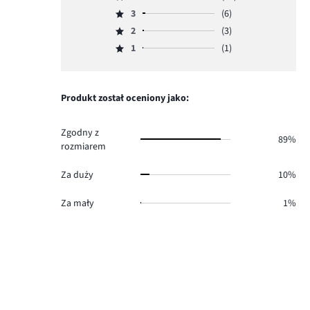
Ocena
ilość
3
(6)
4,
Ocena
głosów
ilość
2
(3)
3,
Ocena
134.
głosów
ilość
1
(1)
2,
Ocena
14.
głosów
ilość
1,
6.
głosów
ilość
3.
głosów
Produkt został oceniony jako:
1.
Zgodny z
89%
rozmiarem
Za duży
10%
Za mały
1%