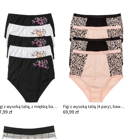
Figi z wysoką talią, z miękką bawełną (5 par)
Figi z wysoką talią (4 pary), bawełna organiczna
7,99 zł
69,99 zł