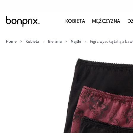
KOBIETA
MĘŻCZYZNA
D
Home
Kobieta
Bielizna
Majtki
Figi z wysoką talią z baw