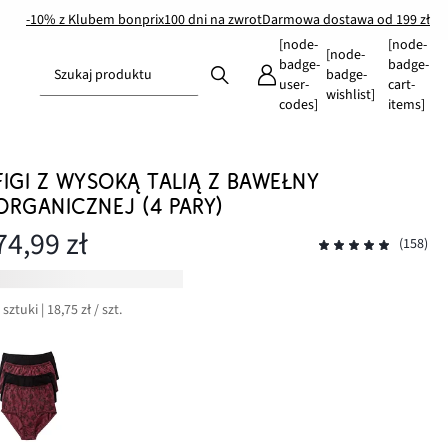
-10% z Klubem bonprix
100 dni na zwrot
Darmowa dostawa od 199 zł
[node-
[node-
[node-
badge-
badge-
Szukaj produktu
badge-
user-
cart-
wishlist]
codes]
items]
FIGI Z WYSOKĄ TALIĄ Z BAWEŁNY
ORGANICZNEJ (4 PARY)
74,99 zł
(158)
 sztuki | 18,75 zł / szt.