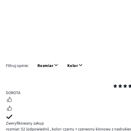
Filtruj opinie:
Rozmiar
Kolor
Ocena
5
DOROTA
Zweryfikowany zakup
rozmiar: 52
(odpowiedni)
,
kolor: czarny + czerwony klonowy z nadruki