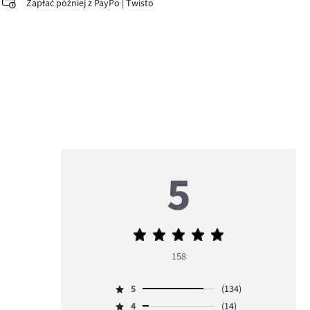
Zapłać później z PayPo | Twisto
5
Średnia
ocena
158
5
5
(134)
Ocena
4
(14)
5,