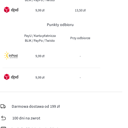
BLIK / PayPo / Twisto
9,99 zł
13,50 zł
Punkty odbioru
PayU / Karta płatnicza
Przy odbiorze
BLIK / PayPo / Twisto
9,99 zł
-
9,99 zł
-
Darmowa dostawa od 199 zł
100 dni na zwrot