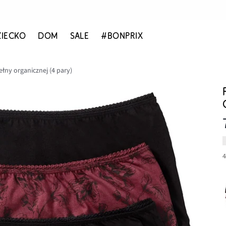
ZIECKO
DOM
SALE
#BONPRIX
ełny organicznej (4 pary)
4