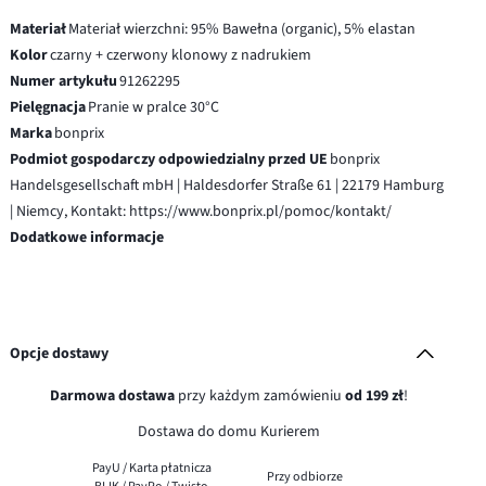
Materiał
Materiał wierzchni: 95% Bawełna (organic), 5% elastan
Kolor
czarny + czerwony klonowy z nadrukiem
Numer artykułu
91262295
Pielęgnacja
Pranie w pralce 30°C
Marka
bonprix
Podmiot gospodarczy odpowiedzialny przed UE
bonprix
Handelsgesellschaft mbH | Haldesdorfer Straße 61 | 22179 Hamburg
| Niemcy, Kontakt: https://www.bonprix.pl/pomoc/kontakt/
Dodatkowe informacje
Opcje dostawy
Darmowa dostawa
przy każdym zamówieniu
od 199 zł
!
Dostawa do domu Kurierem
PayU / Karta płatnicza
Przy odbiorze