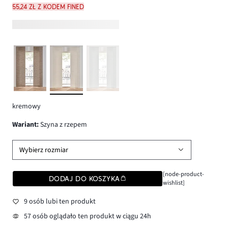
55,24 zł z kodem FINED
kremowy
wariant
:
Szyna z rzepem
Wybierz rozmiar
[node-product-
DODAJ DO KOSZYKA
wishlist]
9 osób lubi ten produkt
57 osób oglądało ten produkt w ciągu 24h