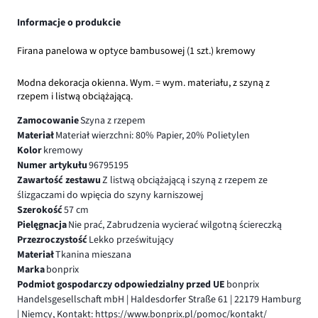
Informacje o produkcie
Firana panelowa w optyce bambusowej (1 szt.) kremowy
Modna dekoracja okienna. Wym. = wym. materiału, z szyną z
rzepem i listwą obciążającą.
Zamocowanie
Szyna z rzepem
Materiał
Materiał wierzchni: 80% Papier, 20% Polietylen
Kolor
kremowy
Numer artykułu
96795195
Zawartość zestawu
Z listwą obciążającą i szyną z rzepem ze
ślizgaczami do wpięcia do szyny karniszowej
Szerokość
57 cm
Pielęgnacja
Nie prać, Zabrudzenia wycierać wilgotną ściereczką
Przezroczystość
Lekko prześwitujący
Materiał
Tkanina mieszana
Marka
bonprix
Podmiot gospodarczy odpowiedzialny przed UE
bonprix
Handelsgesellschaft mbH | Haldesdorfer Straße 61 | 22179 Hamburg
| Niemcy, Kontakt: https://www.bonprix.pl/pomoc/kontakt/