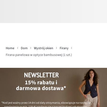
Home
Dom
Wystrój okien
Firany
Firana panelowa w optyce bambusowej (1 szt.)
NEWSLETTER
15% rabatu i
darmowa dostawa*
*Kod jest ważny przez 14 dni od daty otrzymania, obowiązuje na następne
zamówienie za min.
119 zł
i nie łączy się z innymi kodami rabatowymi.