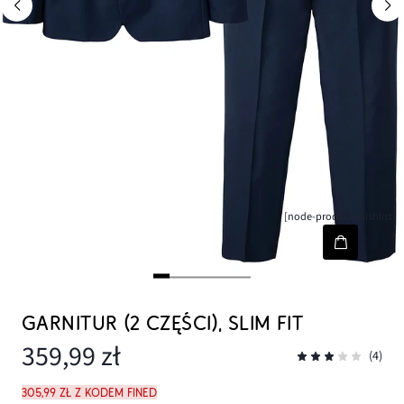
[node-product-wishlist]
GARNITUR (2 CZĘŚCI), SLIM FIT
359,99 zł
(4)
305,99 zł z kodem FINED