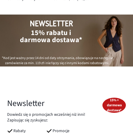
NEWSLETTER
15% rabatu i
darmowa dostawa*
*Kod jest ważny przez 14 dni od daty otrzymania, obowiązuje na następne
zamówienie za min.
119 zł
i nie łączy się z innymi kodami rabatowymi.
Newsletter
15% +
darmowa
dostawa*
Dowiedz się o promocjach wcześniej niż inni!
Zapisując się zyskujesz:
Rabaty
Promocje