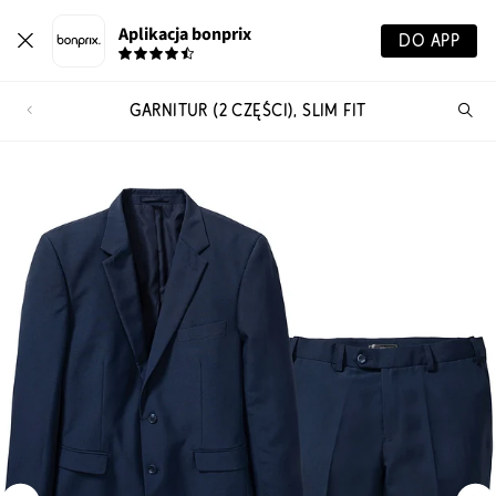
Aplikacja bonprix
DO APP
GARNITUR (2 CZĘŚCI), SLIM FIT
Szu
pr