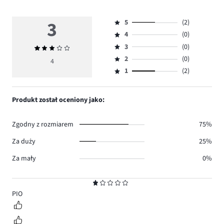
3
5
(2)
Ocena
4
(0)
5,
Ocena
ilość
3
(0)
Średnia
4,
Ocena
głosów
ocena
ilość
2
(0)
3,
4
Ocena
2.
3
głosów
ilość
1
(2)
2,
Ocena
0.
głosów
ilość
1,
0.
głosów
ilość
Produkt został oceniony jako:
0.
głosów
2.
Zgodny z rozmiarem
75%
Za duży
25%
Za mały
0%
Ocena
1
PIO