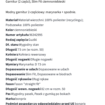
Garnitur (2 części), Slim Fit ciemnoniebieski
Modny garnitur 2-częściowy: marynarka + spodnie.
Materiał
Materiał wierzchni: 100% poliester (recyclingu);
Podszewka: 100% poliester
Kolor
ciemnoniebieski
Numer artykułu
96342995
Rodzaj zapięcia
Guziki
Dł. stanu
Wygodny stan
Długość
73 cm (w rozm. 50)
Kołnierz
Kołnierz rewersowy
Długość nogawki
Długie nogawki
Wymiary
Marynarka: D 73 cm
Dopasowanie w udach
Dopasowane w udach
Dopasowanie
Slim Fit, Dopasowane w biodrach
Długość rękawów
Długi rękaw
Fason
Fason "straight fit"
Długość wewn. nogawki
82 cm w rozm. 50
Pas
Wygodny pasek, Pasek z gumką po bokach
Marka
bonprix
Podmiot gospodarczy odpowiedzialny przed UE
bonprix