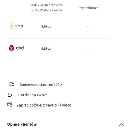
PayU / Karta płatnicza
Przy odbiorze
BLIK / PayPo / Twisto
9,99 zł
-
9,99 zł
-
Darmowa dostawa od 199 zł
100 dni na zwrot
Zapłać później z PayPo | Twisto
Opinie klientów