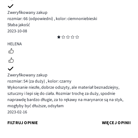
Zweryfikowany zakup
rozmiar: 66
(odpowiedni)
,
kolor: ciemnoniebieski
Słaba jakość
2023-10-08
Ocena
1
HELENA
Zweryfikowany zakup
rozmiar: 54
(za duży)
,
kolor: czarny
Wykonanie niezłe, dobrze odszyty, ale materiał beznadziejny,
sztuczny i lepi się do ciała. Rozmiar trochę za duży, spodnie
naprawdę bardzo długie, za to rękawy na marynarce są na styk,
mogłyby być dłuższe, odsyłam
2023-02-16
FILTRUJ OPINIE
WIĘCEJ OPINII