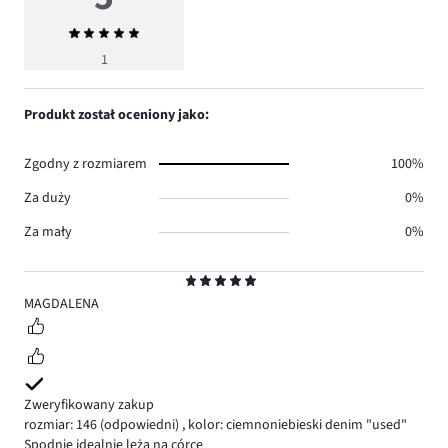
Średnia
ocena
1
5
Produkt został oceniony jako:
Zgodny z rozmiarem
100%
Za duży
0%
Za mały
0%
Ocena
5
MAGDALENA
Zweryfikowany zakup
rozmiar: 146
(odpowiedni)
,
kolor: ciemnoniebieski denim "used"
Spodnie idealnie leżą na córce