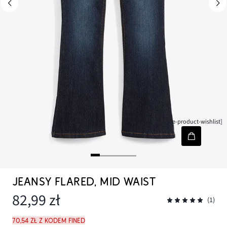
[node-product-wishlist]
JEANSY FLARED, MID WAIST
82,99 zł
(1)
70,54 zł z kodem FINED