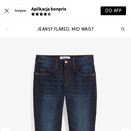
Aplikacja bonprix
DO APP
JEANSY FLARED, MID WAIST
Szu
pr