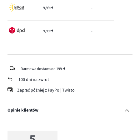
9,99 zł
-
9,99 zł
-
Darmowa dostawa od 199 zł
100 dni na zwrot
Zapłać później z PayPo | Twisto
Opinie klientów
5