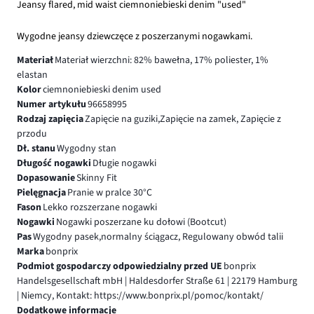
Jeansy flared, mid waist ciemnoniebieski denim "used"
Wygodne jeansy dziewczęce z poszerzanymi nogawkami.
Materiał
Materiał wierzchni: 82% bawełna, 17% poliester, 1%
elastan
Kolor
ciemnoniebieski denim used
Numer artykułu
96658995
Rodzaj zapięcia
Zapięcie na guziki,Zapięcie na zamek, Zapięcie z
przodu
Dł. stanu
Wygodny stan
Długość nogawki
Długie nogawki
Dopasowanie
Skinny Fit
Pielęgnacja
Pranie w pralce 30°C
Fason
Lekko rozszerzane nogawki
Nogawki
Nogawki poszerzane ku dołowi (Bootcut)
Pas
Wygodny pasek,normalny ściągacz, Regulowany obwód talii
Marka
bonprix
Podmiot gospodarczy odpowiedzialny przed UE
bonprix
Handelsgesellschaft mbH | Haldesdorfer Straße 61 | 22179 Hamburg
| Niemcy, Kontakt: https://www.bonprix.pl/pomoc/kontakt/
Dodatkowe informacje