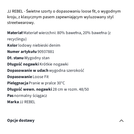
JJ REBEL - Świetne szorty o dopasowaniu loose fit, o wygodnym
kroju, z klasycznym pasem zapewniającym wyluzowany styl
streetwearowy.
Materiał
Materiał wierzchni: 80% bawełna, 20% bawełna (z
recyclingu)
Kolor
lodowy niebieski denim
Numer artykułu
90937881
Dł. stanu
Wygodny stan
Długość nogawki
Krótkie nogawki
Dopasowanie w udach
wygodna szerokość
Dopasowanie
Loose Fit
Pielęgnacja
Pranie w pralce 30°C
Długość wewn. nogawki
28 cm w rozm. 48/50
Pas
normalny ściągacz
Marka
JJ REBEL
Opcje dostawy