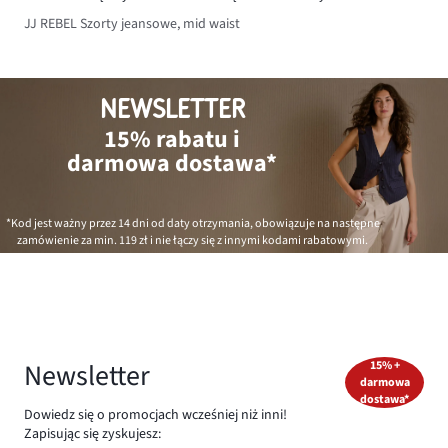
JJ REBEL Szorty jeansowe, mid waist
NEWSLETTER
15% rabatu i
darmowa dostawa*
*Kod jest ważny przez 14 dni od daty otrzymania, obowiązuje na następne
zamówienie za min.
119 zł
i nie łączy się z innymi kodami rabatowymi.
Newsletter
15% +
darmowa
dostawa*
Dowiedz się o promocjach wcześniej niż inni!
Zapisując się zyskujesz: