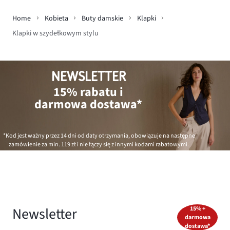
Home
Kobieta
Buty damskie
Klapki
Klapki w szydełkowym stylu
NEWSLETTER
15% rabatu i
darmowa dostawa*
*Kod jest ważny przez 14 dni od daty otrzymania, obowiązuje na następne
zamówienie za min.
119 zł
i nie łączy się z innymi kodami rabatowymi.
Newsletter
15% +
darmowa
dostawa*