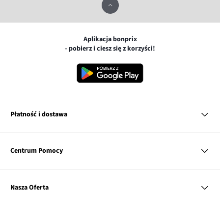
Aplikacja bonprix
- pobierz i ciesz się z korzyści!
Płatność i dostawa
MasterCard
Centrum Pomocy
Płatność online (PayU)
VISA
BLIK
Pytania i odpowiedzi
Google pay
Dostawa i płatność
Nasza Oferta
Zwroty i reklamacje
Apple pay
Pierwszy darmowy zwrot
PayPo
Kobieta
Tabele rozmiarów
Twisto