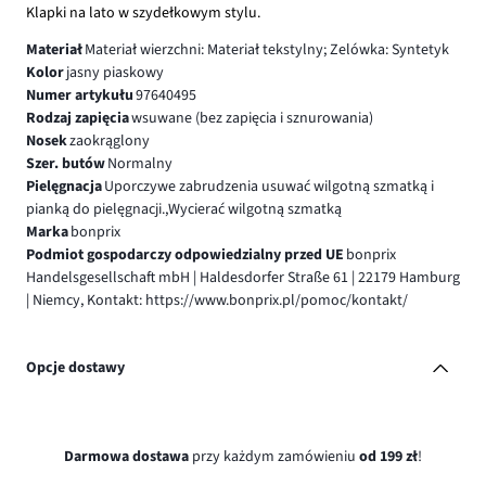
Klapki na lato w szydełkowym stylu.
Materiał
Materiał wierzchni: Materiał tekstylny; Zelówka: Syntetyk
Kolor
jasny piaskowy
Numer artykułu
97640495
Rodzaj zapięcia
wsuwane (bez zapięcia i sznurowania)
Nosek
zaokrąglony
Szer. butów
Normalny
Pielęgnacja
Uporczywe zabrudzenia usuwać wilgotną szmatką i
pianką do pielęgnacji.,Wycierać wilgotną szmatką
Marka
bonprix
Podmiot gospodarczy odpowiedzialny przed UE
bonprix
Handelsgesellschaft mbH | Haldesdorfer Straße 61 | 22179 Hamburg
| Niemcy, Kontakt: https://www.bonprix.pl/pomoc/kontakt/
Opcje dostawy
Darmowa dostawa
przy każdym zamówieniu
od 199 zł
!