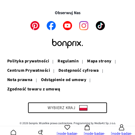
Transakcje i płatności są bezpieczne w połączeniu SSL.
oknie
się
w
nowym
w
nowym
oknie
Obserwuj Nas
nowym
oknie
oknie
Link
Link
Link
Link
Link
otwiera
otwiera
otwiera
otwiera
otwiera
się
się
się
się
się
w
w
w
w
w
nowym
nowym
nowym
nowym
nowym
oknie
oknie
oknie
oknie
oknie
Polityka prywatności
Regulamin
Mapa strony
Centrum Prywatności
Dostępność cyfrowa
Nota prawna
Odstąpienie od umowy
Zgodność towaru z umową
Link
otwiera
się
w
WYBIERZ KRAJ
nowym
oknie
© 2026 bonprix. Wszelkie prawa zastrzeżone. Programming by Media4U Sp. z o.o.
[node-badge-
[node-badge-
[node-badge-