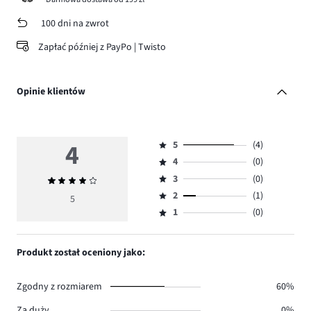
100 dni na zwrot
Zapłać później z PayPo | Twisto
Opinie klientów
4
5
(4)
Ocena
4
(0)
5,
Ocena
ilość
3
(0)
Średnia
4,
Ocena
głosów
ocena
ilość
2
(1)
3,
5
Ocena
4.
4
głosów
ilość
1
(0)
2,
Ocena
0.
głosów
ilość
1,
0.
głosów
ilość
Produkt został oceniony jako:
1.
głosów
0.
Zgodny z rozmiarem
60%
Za duży
0%