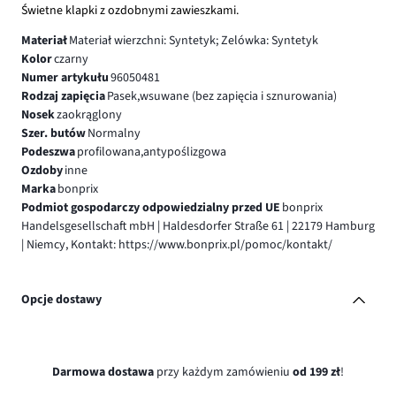
Świetne klapki z ozdobnymi zawieszkami.
Materiał
Materiał wierzchni: Syntetyk; Zelówka: Syntetyk
Kolor
czarny
Numer artykułu
96050481
Rodzaj zapięcia
Pasek,wsuwane (bez zapięcia i sznurowania)
Nosek
zaokrąglony
Szer. butów
Normalny
Podeszwa
profilowana,antypoślizgowa
Ozdoby
inne
Marka
bonprix
Podmiot gospodarczy odpowiedzialny przed UE
bonprix
Handelsgesellschaft mbH | Haldesdorfer Straße 61 | 22179 Hamburg
| Niemcy, Kontakt: https://www.bonprix.pl/pomoc/kontakt/
Opcje dostawy
Darmowa dostawa
przy każdym zamówieniu
od 199 zł
!