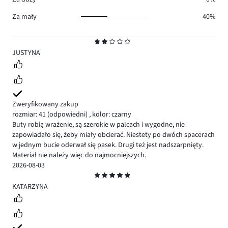
Za mały
40%
Ocena
2
JUSTYNA
Zweryfikowany zakup
rozmiar: 41
(odpowiedni)
,
kolor: czarny
Buty robią wrażenie, są szerokie w palcach i wygodne, nie
zapowiadało się, żeby miały obcierać. Niestety po dwóch spacerach
w jednym bucie oderwał się pasek. Drugi też jest nadszarpnięty.
Materiał nie należy więc do najmocniejszych.
2026-08-03
Ocena
5
KATARZYNA