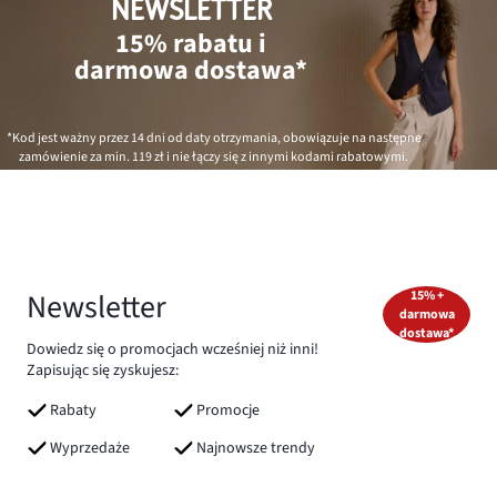
NEWSLETTER
15% rabatu i
darmowa dostawa*
*Kod jest ważny przez 14 dni od daty otrzymania, obowiązuje na następne
zamówienie za min.
119 zł
i nie łączy się z innymi kodami rabatowymi.
Newsletter
15% +
darmowa
dostawa*
Dowiedz się o promocjach wcześniej niż inni!
Zapisując się zyskujesz:
Rabaty
Promocje
Wyprzedaże
Najnowsze trendy