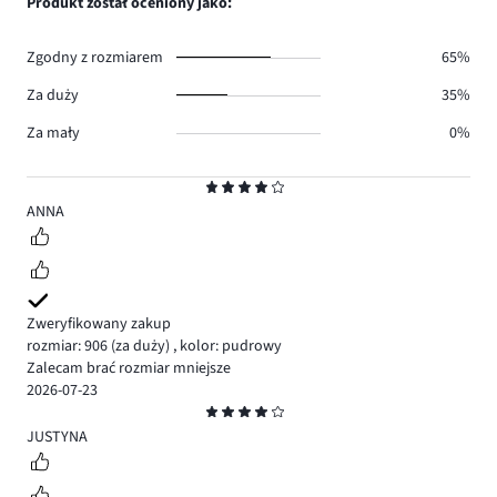
Produkt został oceniony jako:
0.
głosów
0.
Zgodny z rozmiarem
65%
Za duży
35%
Za mały
0%
Ocena
4
ANNA
Zweryfikowany zakup
rozmiar: 906
(za duży)
,
kolor: pudrowy
Zalecam brać rozmiar mniejsze
2026-07-23
Ocena
4
JUSTYNA