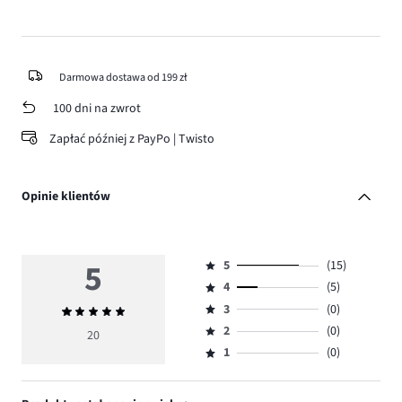
Darmowa dostawa od 199 zł
100 dni na zwrot
Zapłać później z PayPo | Twisto
Opinie klientów
5
5
(15)
Ocena
4
(5)
5,
Ocena
ilość
3
(0)
Średnia
4,
Ocena
głosów
ocena
ilość
2
(0)
3,
20
Ocena
15.
5
głosów
ilość
1
(0)
2,
Ocena
5.
głosów
ilość
1,
0.
głosów
ilość