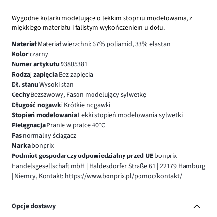
Wygodne kolarki modelujące o lekkim stopniu modelowania, z
miękkiego materiału i falistym wykończeniem u dołu.
Materiał
Materiał wierzchni: 67% poliamid, 33% elastan
Kolor
czarny
Numer artykułu
93805381
Rodzaj zapięcia
Bez zapięcia
Dł. stanu
Wysoki stan
Cechy
Bezszwowy, Fason modelujący sylwetkę
Długość nogawki
Krótkie nogawki
Stopień modelowania
Lekki stopień modelowania sylwetki
Pielęgnacja
Pranie w pralce 40°C
Pas
normalny ściągacz
Marka
bonprix
Podmiot gospodarczy odpowiedzialny przed UE
bonprix
Handelsgesellschaft mbH | Haldesdorfer Straße 61 | 22179 Hamburg
| Niemcy, Kontakt: https://www.bonprix.pl/pomoc/kontakt/
Opcje dostawy