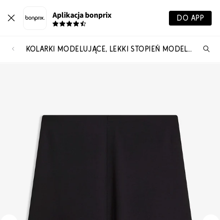
Aplikacja bonprix
DO APP
KOLARKI MODELUJĄCE, LEKKI STOPIEŃ MODELOWANIA SYLWETKI
Szu
pr