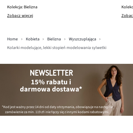
Kolekc
Kolekcja: Bielizna
Zobac
Zobacz więcej
Home
Kobieta
Bielizna
Wyszczuplająca
Kolarki modelujące, lekki stopień modelowania sylwetki
NEWSLETTER
15% rabatu i
darmowa dostawa*
*Kod jest ważny przez 14 dni od daty otrzymania, obowiązuje na następne
zamówienie za min.
119 zł
i nie łączy się z innymi kodami rabatowymi.