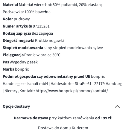
Materiał
Materiał wierzchni: 80% poliamid, 20% elastan;
Podszewka: 100% bawełna
Kolor
pudrowy
Numer artykułu
97135281
Rodzaj zapięcia
Bez zapięcia
Długość nogawki
Krótkie nogawki
Stopień modelowania
silny stopień modelowania sylwe
Pielęgnacja
Pranie w pralce 30°C
Pas
Wygodny pasek
Marka
bonprix
Podmiot gospodarczy odpowiedzialny przed UE
bonprix
Handelsgesellschaft mbH | Haldesdorfer Straße 61 | 22179 Hamburg
| Niemcy, Kontakt: https://www.bonprix.pl/pomoc/kontakt/
Opcje dostawy
Darmowa dostawa
przy każdym zamówieniu
od 199 zł
!
Dostawa do domu Kurierem