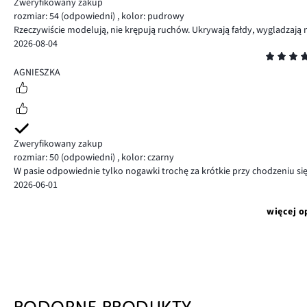
Zweryfikowany zakup
rozmiar: 54
(odpowiedni)
,
kolor: pudrowy
Rzeczywiście modelują, nie krępują ruchów. Ukrywają fałdy, wygladzają
2026-08-04
Ocena
5
AGNIESZKA
Zweryfikowany zakup
rozmiar: 50
(odpowiedni)
,
kolor: czarny
W pasie odpowiednie tylko nogawki trochę za krótkie przy chodzeniu si
2026-06-01
więcej o