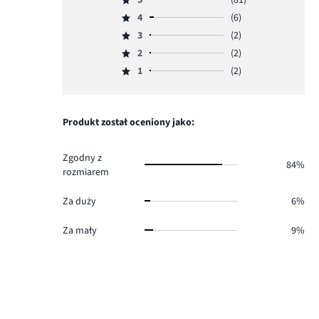
Ocena
4
(6)
5,
Ocena
ilość
3
(2)
4,
Ocena
głosów
ilość
2
(2)
3,
Ocena
81.
głosów
ilość
1
(2)
2,
Ocena
6.
głosów
ilość
1,
2.
głosów
ilość
2.
głosów
Produkt został oceniony jako:
2.
Zgodny z
84%
rozmiarem
Za duży
6%
Za mały
9%