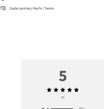
Zapłać później z PayPo | Twisto
5
Średnia
ocena
93
5
5
(81)