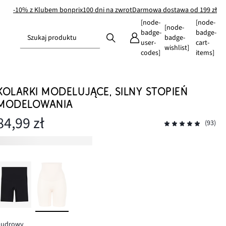
-10% z Klubem bonprix
100 dni na zwrot
Darmowa dostawa od 199 zł
[node-
[node-
[node-
badge-
badge-
Szukaj produktu
badge-
user-
cart-
wishlist]
codes]
items]
KOLARKI MODELUJĄCE, SILNY STOPIEŃ
MODELOWANIA
84,99 zł
(93)
pudrowy