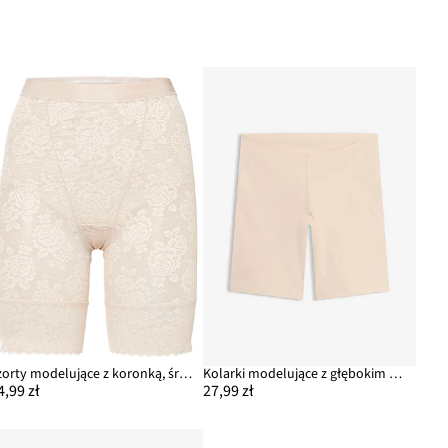
Szorty modelujące z koronką, średni stopień modelowania sylwetki
Kolarki modelujące z głębokim wycięciem z tyłu
4,99 zł
27,99 zł