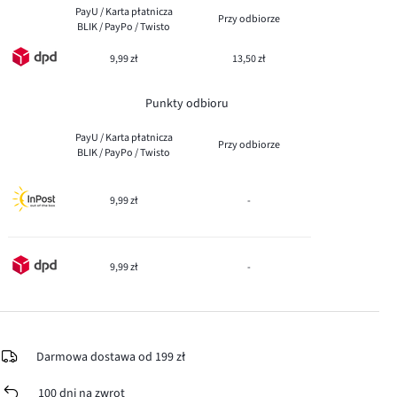
PayU / Karta płatnicza
Przy odbiorze
BLIK / PayPo / Twisto
9,99 zł
13,50 zł
Punkty odbioru
PayU / Karta płatnicza
Przy odbiorze
BLIK / PayPo / Twisto
9,99 zł
-
9,99 zł
-
Darmowa dostawa od 199 zł
100 dni na zwrot