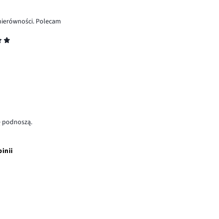
 nierówności. Polecam
ę podnoszą.
pinii