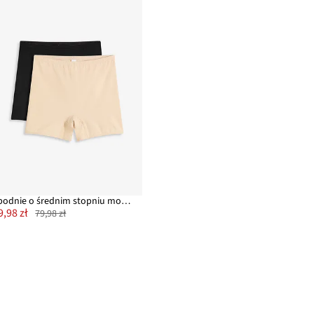
Spodnie o średnim stopniu modelowania sylwetki (2 szt.)
9,98 zł
79,98 zł