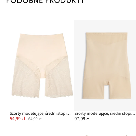
PODOBNE PRODUKTY
Szorty modelujące, średni stopień modelowania sylwetki
Szorty modelujące, średni stopień modelowania sylwetki
54,99 zł
97,99 zł
64,99 zł