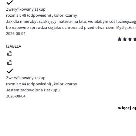
Zweryfikowany zakup
rozmiar: 48
(odpowiedni)
,
kolor: czarny
Jak dla mnie zbyt ściskający materiał na lato, wolałabym coś luźniejsze
bo napewno sprawdza się jako ochrona ud przed otwarciem. Myślę, że nal
2026-08-04
Ocena
5
IZABELA
Zweryfikowany zakup
rozmiar: 44
(odpowiedni)
,
kolor: czarny
Jestem zadowolona z zakupu.
2026-08-04
więcej o