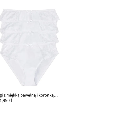
Figi z miękką bawełną i koronką (4 pary)
4,99 zł