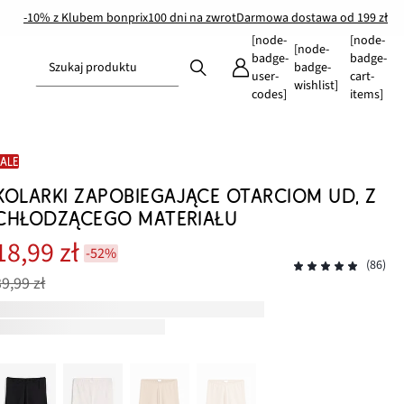
-10% z Klubem bonprix
100 dni na zwrot
Darmowa dostawa od 199 zł
[node-
[node-
[node-
badge-
badge-
Szukaj produktu
badge-
user-
cart-
wishlist]
codes]
items]
SALE
KOLARKI ZAPOBIEGAJĄCE OTARCIOM UD, Z
CHŁODZĄCEGO MATERIAŁU
18,99 zł
-52%
(86)
39,99 zł