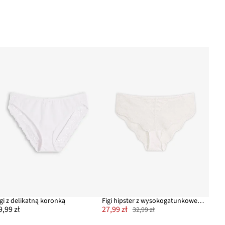
igi z delikatną koronką
Figi hipster z wysokogatunkowej koronki
9,99 zł
27,99 zł
32,99 zł