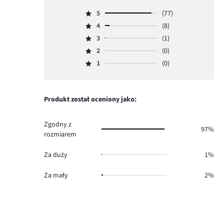
5
(77)
Ocena
4
(8)
5,
Ocena
ilość
3
(1)
4,
Ocena
głosów
ilość
2
(0)
3,
Ocena
77.
głosów
ilość
1
(0)
2,
Ocena
8.
głosów
ilość
1,
1.
głosów
ilość
0.
głosów
Produkt został oceniony jako:
0.
Zgodny z
97%
rozmiarem
Za duży
1%
Za mały
2%