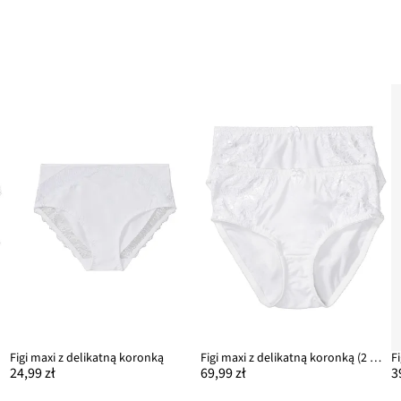
y)
Figi maxi z delikatną koronką
Figi maxi z delikatną koronką (2 pary)
F
24,99 zł
69,99 zł
3