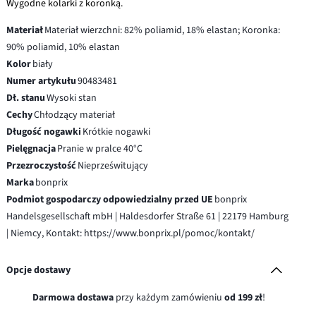
Wygodne kolarki z koronką.
Materiał
Materiał wierzchni: 82% poliamid, 18% elastan; Koronka:
90% poliamid, 10% elastan
Kolor
biały
Numer artykułu
90483481
Dł. stanu
Wysoki stan
Cechy
Chłodzący materiał
Długość nogawki
Krótkie nogawki
Pielęgnacja
Pranie w pralce 40°C
Przezroczystość
Nieprześwitujący
Marka
bonprix
Podmiot gospodarczy odpowiedzialny przed UE
bonprix
Handelsgesellschaft mbH | Haldesdorfer Straße 61 | 22179 Hamburg
| Niemcy, Kontakt: https://www.bonprix.pl/pomoc/kontakt/
Opcje dostawy
Darmowa dostawa
przy każdym zamówieniu
od 199 zł
!