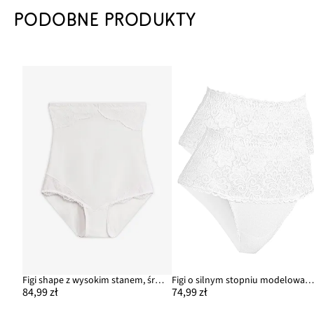
PODOBNE PRODUKTY
Figi shape z wysokim stanem, średni stopień modelowania, z ozdobnymi detalami
Figi o silnym stopniu modelowania sylwetki (2 par
84,99 zł
74,99 zł