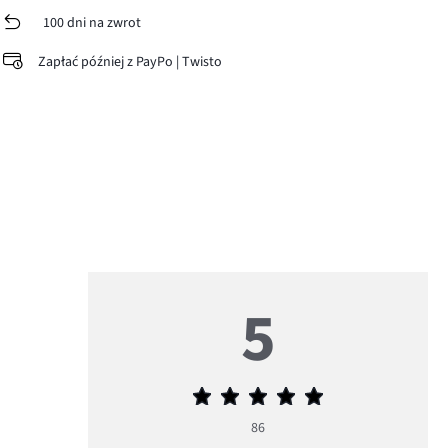
100 dni na zwrot
Zapłać później z PayPo | Twisto
5
Średnia
ocena
86
5