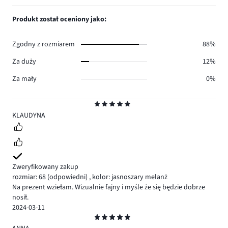
głosów
ilość
1,
0.
głosów
ilość
Produkt został oceniony jako:
0.
głosów
1.
Zgodny z rozmiarem
88%
Za duży
12%
Za mały
0%
Ocena
5
KLAUDYNA
Zweryfikowany zakup
rozmiar: 68
(odpowiedni)
,
kolor: jasnoszary melanż
Na prezent wziełam. Wizualnie fajny i myśle że się będzie dobrze
nosił.
2024-03-11
Ocena
5