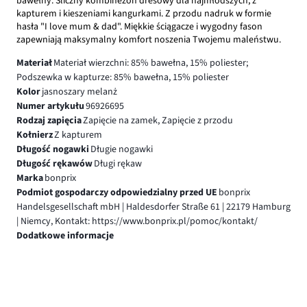
bawełny. Śliczny kombinezon dresowy dla najmłodszych, z
kapturem i kieszeniami kangurkami. Z przodu nadruk w formie
hasła "I love mum & dad". Miękkie ściągacze i wygodny fason
zapewniają maksymalny komfort noszenia Twojemu maleństwu.
Materiał
Materiał wierzchni: 85% bawełna, 15% poliester;
Podszewka w kapturze: 85% bawełna, 15% poliester
Kolor
jasnoszary melanż
Numer artykułu
96926695
Rodzaj zapięcia
Zapięcie na zamek, Zapięcie z przodu
Kołnierz
Z kapturem
Długość nogawki
Długie nogawki
Długość rękawów
Długi rękaw
Marka
bonprix
Podmiot gospodarczy odpowiedzialny przed UE
bonprix
Handelsgesellschaft mbH | Haldesdorfer Straße 61 | 22179 Hamburg
| Niemcy, Kontakt: https://www.bonprix.pl/pomoc/kontakt/
Dodatkowe informacje