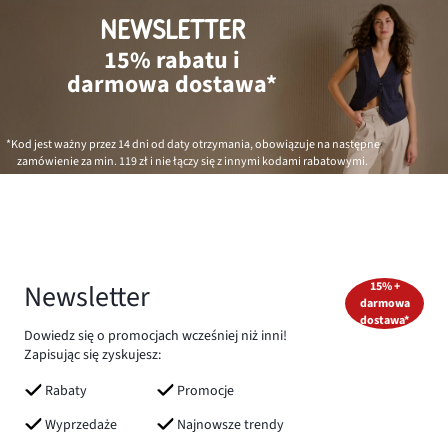
NEWSLETTER
15% rabatu i
darmowa dostawa*
*Kod jest ważny przez 14 dni od daty otrzymania, obowiązuje na następne
zamówienie za min.
119 zł
i nie łączy się z innymi kodami rabatowymi.
Newsletter
15% +
darmowa
dostawa*
Dowiedz się o promocjach wcześniej niż inni!
Zapisując się zyskujesz:
Rabaty
Promocje
Wyprzedaże
Najnowsze trendy