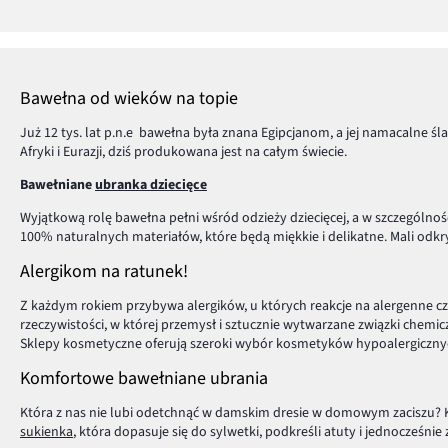
Bawełna od wieków na topie
Już 12 tys. lat p.n.e bawełna była znana Egipcjanom, a jej namacalne śl
Afryki i Eurazji, dziś produkowana jest na całym świecie.
Bawełniane
ubranka dziecięce
Wyjątkową rolę bawełna pełni wśród odzieży dziecięcej, a w szczególno
100% naturalnych materiałów, które będą miękkie i delikatne. Mali odk
Alergikom na ratunek!
Z każdym rokiem przybywa alergików, u których reakcje na alergenne czynn
rzeczywistości, w której przemysł i sztucznie wytwarzane związki chemic
Sklepy kosmetyczne oferują szeroki wybór kosmetyków hypoalergicznych
Komfortowe bawełniane ubrania
Która z nas nie lubi odetchnąć w damskim dresie w domowym zaciszu? K
sukienka
, która dopasuje się do sylwetki, podkreśli atuty i jednocześni