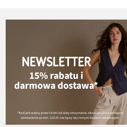
NEWSLETTER
15% rabatu i
darmowa dostawa*
*Kod jest ważny przez 14 dni od daty otrzymania, obowiązuje na następne
zamówienie za min.
119 zł
i nie łączy się z innymi kodami rabatowymi.