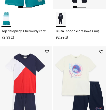
Top chłopięcy + bermudy (2 części), z dżerseju
Bluza i spodnie dresowe z miękkiej bawełny (2 części)
72,99 zł
92,99 zł