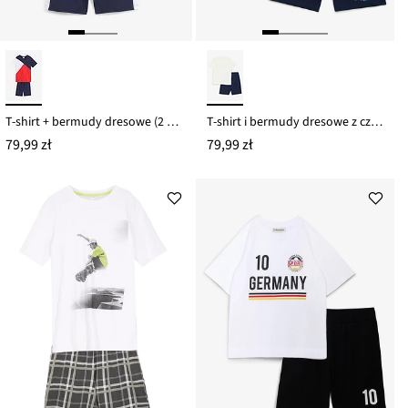
T-shirt + bermudy dresowe (2 części) z czystej bawełny organicznej
T-shirt i bermudy dresowe z czystej bawełny organicznej (komplet 2.-cz)
79,99 zł
79,99 zł