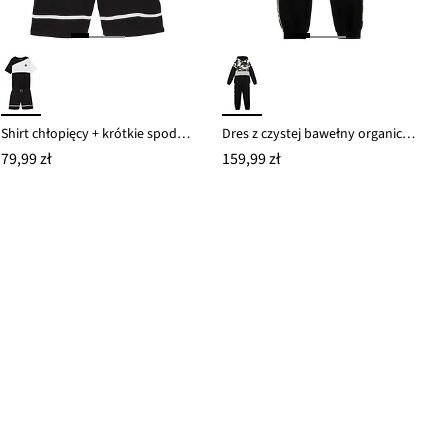
Shirt chłopięcy + krótkie spodnie shirtowe (2 części), z bawełny organicznej
Dres z czystej bawełny organicznej (komplet 2-częściowy)
79,99 zł
159,99 zł