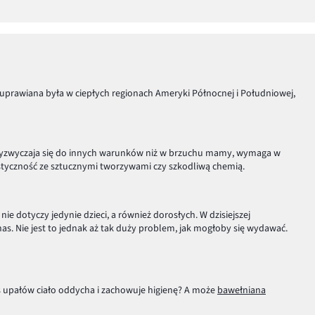
u uprawiana była w ciepłych regionach Ameryki Północnej i Południowej,
przyzwyczaja się do innych warunków niż w brzuchu mamy, wymaga w
a styczność ze sztucznymi tworzywami czy szkodliwą chemią.
ie dotyczy jedynie dzieci, a również dorosłych. W dzisiejszej
nas. Nie jest to jednak aż tak duży problem, jak mogłoby się wydawać.
s upałów ciało oddycha i zachowuje higienę? A może
bawełniana