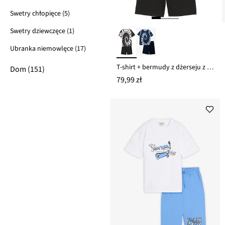
Swetry chłopięce (5)
Swetry dziewczęce (1)
Ubranka niemowlęce (17)
T-shirt + bermudy z dżerseju z czystej bawełny organicznej (komplet 2-cz.)
Dom (151)
79,99 zł