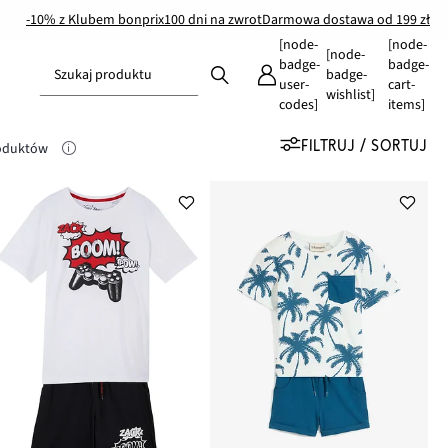
-10% z Klubem bonprix
100 dni na zwrot
Darmowa dostawa od 199 zł
[node-
[node-
[node-
badge-
badge-
Szukaj produktu
badge-
user-
cart-
wishlist]
codes]
items]
FILTRUJ / SORTUJ
roduktów