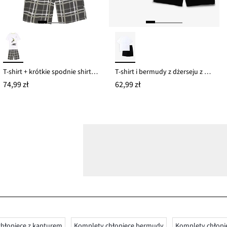
T-shirt + krótkie spodnie shirtowe (2 części), z bawełny organicznej
T-shirt i bermudy z dżerseju z miękkiej bawełny organicznej (komplet 2-cz.)
74,99 zł
62,99 zł
hłopięce z kapturem
Komplety chłopięce bermudy
Komplety chłopi