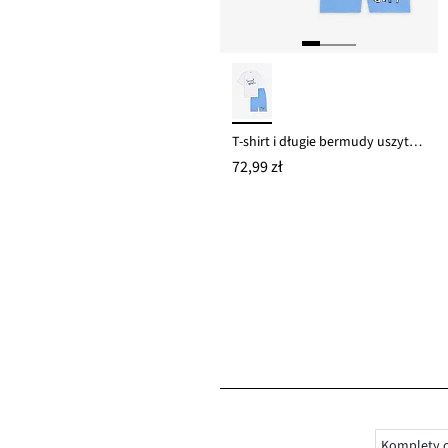
T-shirt i długie bermudy uszyte z czystej bawełny organicznej, loose fit (2 części)
72,99 zł
Komplety c