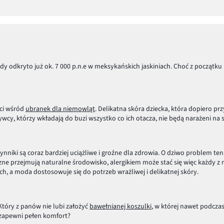
ady odkryto już ok. 7 000 p.n.e w meksykańskich jaskiniach. Choć z początk
ści wśród
ubranek dla niemowląt
. Delikatna skóra dziecka, która dopiero 
rywcy, którzy wkładają do buzi wszystko co ich otacza, nie będą narażeni n
iki są coraz bardziej uciążliwe i groźne dla zdrowia. O dziwo problem ten n
zne przejmują naturalne środowisko, alergikiem może stać się więc każdy z 
, a moda dostosowuje się do potrzeb wrażliwej i delikatnej skóry.
tóry z panów nie lubi założyć
bawełnianej koszulki
, w której nawet podcza
e zapewni pełen komfort?