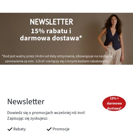
NEWSLETTER
15% rabatu i
darmowa dostawa*
*Kod jest ważny przez 14 dni od daty otrzymania, obowiązuje na następne
zamówienie za min.
119 zł
i nie łączy się z innymi kodami rabatowymi.
Newsletter
15% +
darmowa
dostawa*
Dowiedz się o promocjach wcześniej niż inni!
Zapisując się zyskujesz:
Rabaty
Promocje