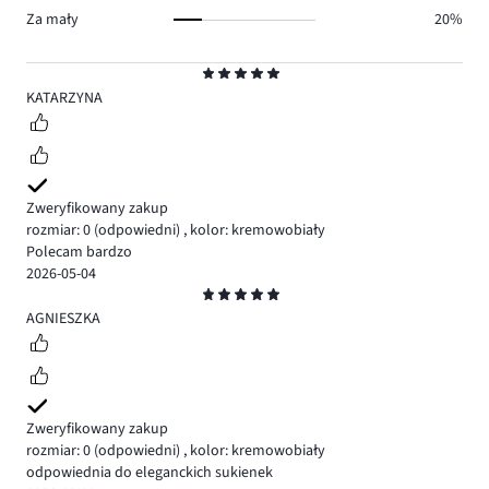
Za mały
20%
Ocena
5
KATARZYNA
Zweryfikowany zakup
rozmiar: 0
(odpowiedni)
,
kolor: kremowobiały
Polecam bardzo
2026-05-04
Ocena
5
AGNIESZKA
Zweryfikowany zakup
rozmiar: 0
(odpowiedni)
,
kolor: kremowobiały
odpowiednia do eleganckich sukienek