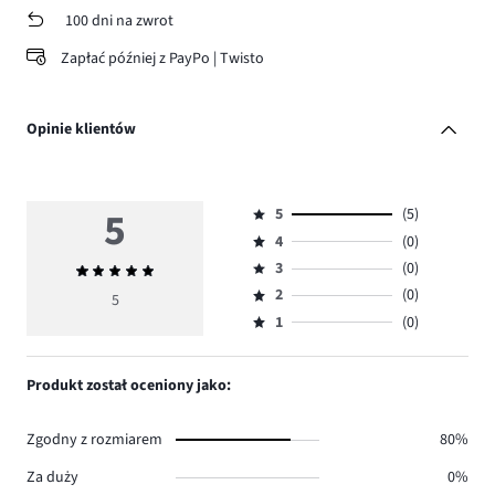
100 dni na zwrot
Zapłać później z PayPo | Twisto
Opinie klientów
5
5
(5)
Ocena
4
(0)
5,
Ocena
ilość
3
(0)
Średnia
4,
Ocena
głosów
ocena
ilość
2
(0)
3,
5
Ocena
5.
5
głosów
ilość
1
(0)
2,
Ocena
0.
głosów
ilość
1,
0.
głosów
ilość
Produkt został oceniony jako:
0.
głosów
0.
Zgodny z rozmiarem
80%
Za duży
0%