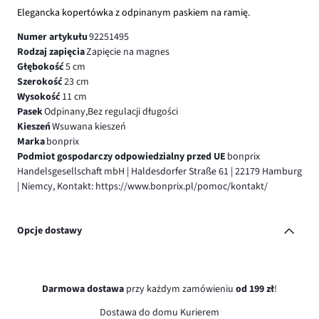
Elegancka kopertówka z odpinanym paskiem na ramię.
Numer artykułu
92251495
Rodzaj zapięcia
Zapięcie na magnes
Głębokość
5 cm
Szerokość
23 cm
Wysokość
11 cm
Pasek
Odpinany,Bez regulacji długości
Kieszeń
Wsuwana kieszeń
Marka
bonprix
Podmiot gospodarczy odpowiedzialny przed UE
bonprix
Handelsgesellschaft mbH | Haldesdorfer Straße 61 | 22179 Hamburg
| Niemcy, Kontakt: https://www.bonprix.pl/pomoc/kontakt/
Opcje dostawy
Darmowa dostawa
przy każdym zamówieniu
od 199 zł
!
Dostawa do domu Kurierem