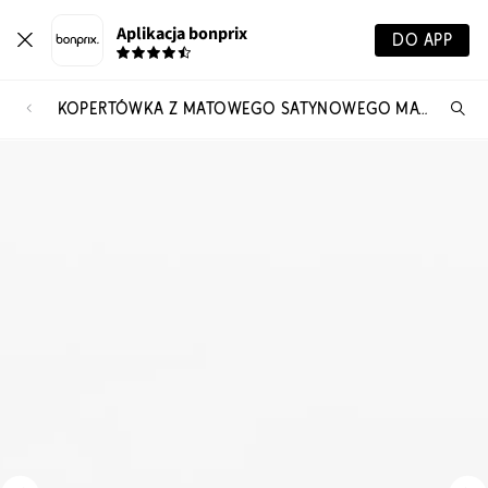
Aplikacja bonprix
DO APP
KOPERTÓWKA Z MATOWEGO SATYNOWEGO MATERIAŁU
Szu
pr