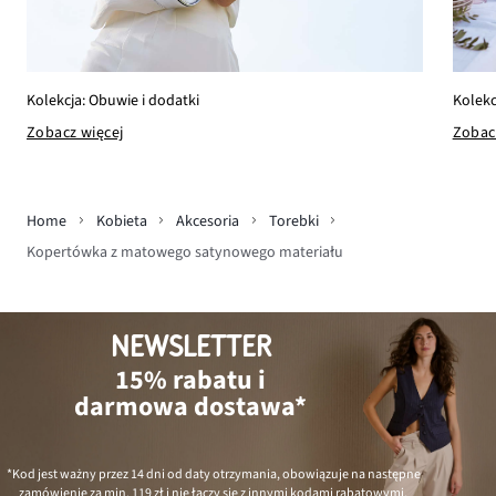
Kolekc
Kolekcja: Obuwie i dodatki
Zobac
Zobacz więcej
Home
Kobieta
Akcesoria
Torebki
Kopertówka z matowego satynowego materiału
NEWSLETTER
15% rabatu i
darmowa dostawa*
*Kod jest ważny przez 14 dni od daty otrzymania, obowiązuje na następne
zamówienie za min.
119 zł
i nie łączy się z innymi kodami rabatowymi.