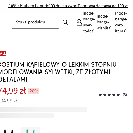
-10% z Klubem bonprix
100 dni na zwrot
Darmowa dostawa od 199 zł
[node-
[node-
[node-
badge-
badge-
Szukaj produktu
badge-
user-
cart-
wishlist]
codes]
items]
SALE
KOSTIUM KĄPIELOWY O LEKKIM STOPNIU
MODELOWANIA SYLWETKI, ZE ZŁOTYMI
DETALAMI
74,99 zł
-28%
(3)
104,99 zł