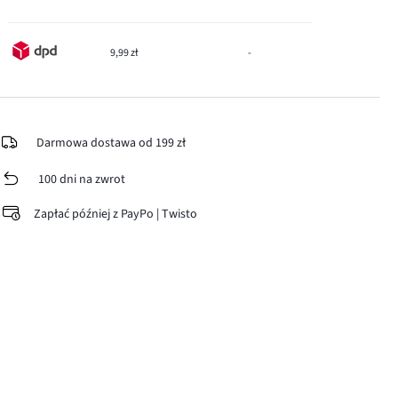
9,99 zł
-
Darmowa dostawa od 199 zł
100 dni na zwrot
Zapłać później z PayPo | Twisto