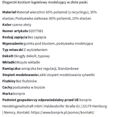
Elegancki kostium kąpielowy modelujący w złote paski.
Materiał
Materiał wierzchni: 65% poliamid (z recyclingu), 35%
elastan; Podszewka siatkowa: 85% poliamid, 15% elastan
Kolor
czarno-złoty
Numer artykułu
92077981
Rodzaj zapięcia
Bez zapięcia
Wyposażenie
gumka pod biustem, podszewka modelująca
Typ miseczki
Z wyściełaniem
Dekolt
Okrągły dekolt, typowy
Wkładki
Wszyte wkładki
Ramiączka
ramiączka bez regulacji, Standardowe
Stopień modelowania
Lekki stopień modelowania sylwetki
Fiszbiny
Bez fiszbinów
Cechy
podszewka w biuście
Marka
bonprix
Podmiot gospodarczy odpowiedzialny przed UE
bonprix
Handelsgesellschaft mbH | Haldesdorfer Straße 61 | 22179 Hamburg
| Niemcy, Kontakt: https://www.bonprix.pl/pomoc/kontakt/