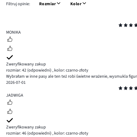
Filtruj opinie:
Rozmiar
Kolor
Ocena
5
MONIKA
Zweryfikowany zakup
rozmiar: 42
(odpowiedni)
,
kolor: czarno-złoty
Wybrałam w inne pasy ale ten też robi świetne wrażenie, wysmukla figu
2026-07-01
Ocena
5
JADWIGA
Zweryfikowany zakup
rozmiar: 46
(odpowiedni)
,
kolor: czarno-złoty