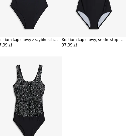
Kostium kąpielowy z szybkoschnącego materiału, z blokami kolorów
Kostium kąpielowy, średni stopień modelowania sylwetki, na szerokich ramiączkach
7,99 zł
97,99 zł