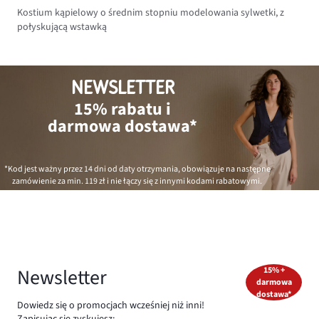
Kostium kąpielowy o średnim stopniu modelowania sylwetki, z
połyskującą wstawką
NEWSLETTER
15% rabatu i
darmowa dostawa*
*Kod jest ważny przez 14 dni od daty otrzymania, obowiązuje na następne
zamówienie za min.
119 zł
i nie łączy się z innymi kodami rabatowymi.
Newsletter
15% +
darmowa
dostawa*
Dowiedz się o promocjach wcześniej niż inni!
Zapisując się zyskujesz: