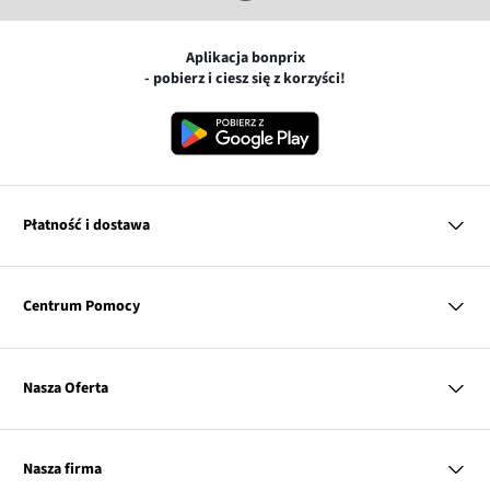
Aplikacja bonprix
- pobierz i ciesz się z korzyści!
Płatność i dostawa
MasterCard
Centrum Pomocy
Płatność online (PayU)
VISA
BLIK
Pytania i odpowiedzi
Google pay
Dostawa i płatność
Nasza Oferta
Zwroty i reklamacje
Apple pay
Pierwszy darmowy zwrot
PayPo
Kobieta
Tabele rozmiarów
Twisto
Mężczyzna
Klub bonprix
Nasza firma
Discover
Dziecko
Katalog