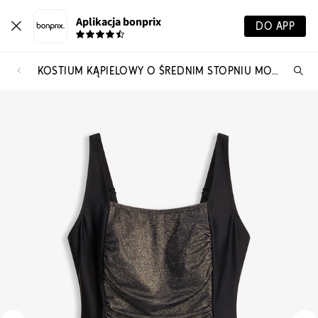
Aplikacja bonprix
DO APP
KOSTIUM KĄPIELOWY O ŚREDNIM STOPNIU MODELOWANIA SYLWETKI, Z POŁYSKUJĄCĄ WSTAWKĄ
Szu
pr