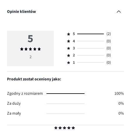
Opinie klientów
5
5
(2)
Ocena
4
(0)
5,
Ocena
ilość
3
(0)
Średnia
4,
Ocena
głosów
ocena
ilość
2
(0)
3,
2
Ocena
2.
5
głosów
ilość
1
(0)
2,
Ocena
0.
głosów
ilość
1,
0.
głosów
ilość
Produkt został oceniony jako:
0.
głosów
0.
Zgodny z rozmiarem
100%
Za duży
0%
Za mały
0%
Ocena