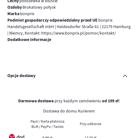
Cechy
podszewka w biuście
Ozdoby
Brokatowy połysk
Marka
bonprix
Podmiot gospodarczy odpowiedzialny przed UE
bonprix
Handelsgesellschaft mbH | Haldesdorfer Straße 61 | 22179 Hamburg
| Niemcy, Kontakt: https://www.bonprix.pl/pomoc/kontakt/
Dodatkowe informacje
Opcje dostawy
Darmowa dostawa
przy każdym zamówieniu
od 199 zł
!
Dostawa do domu Kurierem
PayU / Karta płatnicza
Przy odbiorze
BLIK / PayPo / Twisto
9,99 zł
13,50 zł