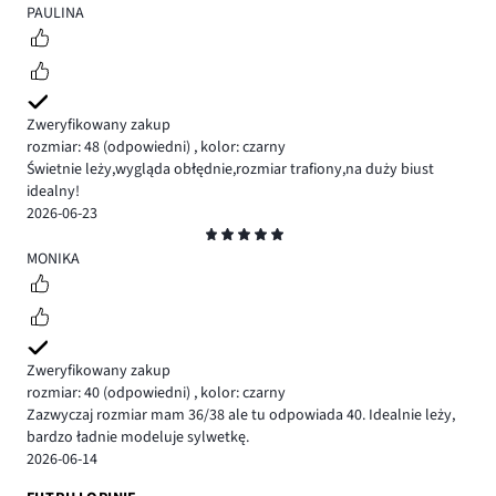
5
PAULINA
Zweryfikowany zakup
rozmiar: 48
(odpowiedni)
,
kolor: czarny
Świetnie leży,wygląda obłędnie,rozmiar trafiony,na duży biust
idealny!
2026-06-23
Ocena
5
MONIKA
Zweryfikowany zakup
rozmiar: 40
(odpowiedni)
,
kolor: czarny
Zazwyczaj rozmiar mam 36/38 ale tu odpowiada 40. Idealnie leży,
bardzo ładnie modeluje sylwetkę.
2026-06-14