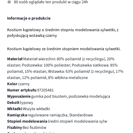
80 osób oglądało ten produkt w ciągu 24h
Informacje o produkcie
Kostium kąpielowy o średnim stopniu modelowania sylwetki, z
połyskującą wstawką czarny
Kostium kąpielowy ze średnim stopniem modelowania sylwetki.
Materiał
Materiał wierzchni: 80% poliamid (z recyclingu), 20%
elastan; Podszewka: 100% poliester; Podszewka siatkowa: 85%
poliamid, 15% elastan; Wstawka: 63% poliamid (z recyclingu), 17%
elastan, 12% poliamid, 8% włókna metaliczne
Kolor
czarny
Numer artykułu
97205481
Wyposażenie
gumka pod biustem, podszewka modelująca
Dekolt
typowy
Wkładki
Wszyte wkładki
Ramiączka
regulowane ramiączka, Standardowe
Stopień modelowania
średni stopień modelowania sylw
Fiszbiny
Bez fiszbinów