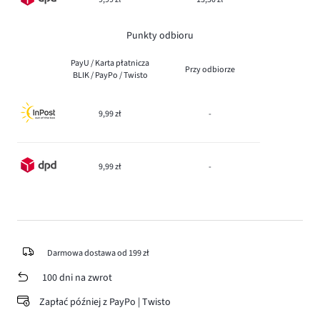
Punkty odbioru
PayU / Karta płatnicza
Przy odbiorze
BLIK / PayPo / Twisto
9,99 zł
-
9,99 zł
-
Darmowa dostawa od 199 zł
100 dni na zwrot
Zapłać później z PayPo | Twisto