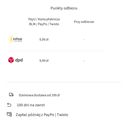
Punkty odbioru
PayU / Karta płatnicza
Przy odbiorze
BLIK / PayPo / Twisto
9,99 zł
-
9,99 zł
-
Darmowa dostawa od 199 zł
100 dni na zwrot
Zapłać później z PayPo | Twisto