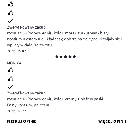
Zweryfikowany zakup
rozmiar: 50
(odpowiedni)
,
kolor: morski turkusowy - biały
Kostium niestety nie układał się dobrze na ciele,szelki zwijały się i
wpijały w ciało.Do zwrotu.
2026-08-03
Ocena
5
MONIKA
Zweryfikowany zakup
rozmiar: 40
(odpowiedni)
,
kolor: czarny + biały w paski
Fajny kostium, polecam.
2026-07-23
FILTRUJ OPINIE
WIĘCEJ OPINII