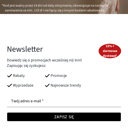
*Kod jest ważny przez 14 dni od daty otrzymania, obowiązuje na następne
zamówienie za min.
119 zł
i nie łączy się z innymi kodami rabatowymi.
Newsletter
15% +
darmowa
dostawa*
Dowiedz się o promocjach wcześniej niż inni!
Zapisując się zyskujesz:
Rabaty
Promocje
Wyprzedaże
Najnowsze trendy
Twój adres e-mail *
ZAPISZ SIĘ