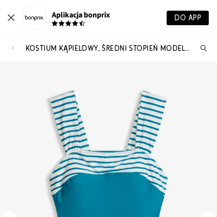
Aplikacja bonprix
DO APP
KOSTIUM KĄPIELOWY, ŚREDNI STOPIEŃ MODELOWANIA SYLWETKI, NA SZEROKICH RAMIĄCZKACH
Szu
pr