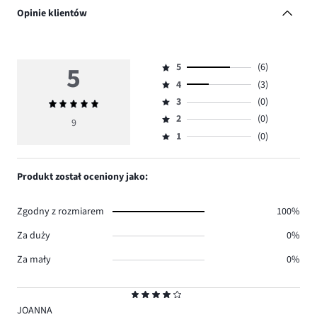
Opinie klientów
5
5
(6)
Ocena
4
(3)
5,
Ocena
ilość
3
(0)
Średnia
4,
Ocena
głosów
ocena
ilość
2
(0)
3,
9
Ocena
6.
5
głosów
ilość
1
(0)
2,
Ocena
3.
głosów
ilość
1,
0.
głosów
ilość
Produkt został oceniony jako:
0.
głosów
0.
Zgodny z rozmiarem
100%
Za duży
0%
Za mały
0%
Ocena
4
JOANNA