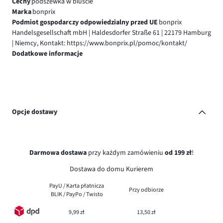
Cechy
podszewka w biuście
Marka
bonprix
Podmiot gospodarczy odpowiedzialny przed UE
bonprix
Handelsgesellschaft mbH | Haldesdorfer Straße 61 | 22179 Hamburg
| Niemcy, Kontakt: https://www.bonprix.pl/pomoc/kontakt/
Dodatkowe informacje
Opcje dostawy
Darmowa dostawa
przy każdym zamówieniu
od 199 zł
!
Dostawa do domu Kurierem
PayU / Karta płatnicza
Przy odbiorze
BLIK / PayPo / Twisto
9,99 zł
13,50 zł