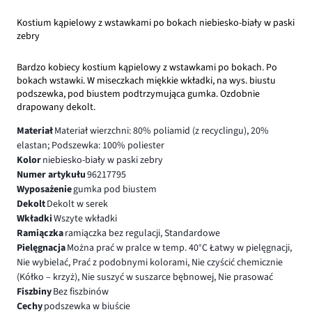
Kostium kąpielowy z wstawkami po bokach niebiesko-biały w paski
zebry
Bardzo kobiecy kostium kąpielowy z wstawkami po bokach. Po
bokach wstawki. W miseczkach miękkie wkładki, na wys. biustu
podszewka, pod biustem podtrzymująca gumka. Ozdobnie
drapowany dekolt.
Materiał
Materiał wierzchni: 80% poliamid (z recyclingu), 20%
elastan; Podszewka: 100% poliester
Kolor
niebiesko-biały w paski zebry
Numer artykułu
96217795
Wyposażenie
gumka pod biustem
Dekolt
Dekolt w serek
Wkładki
Wszyte wkładki
Ramiączka
ramiączka bez regulacji, Standardowe
Pielęgnacja
Można prać w pralce w temp. 40°C Łatwy w pielęgnacji,
Nie wybielać, Prać z podobnymi kolorami, Nie czyścić chemicznie
(Kółko – krzyż), Nie suszyć w suszarce bębnowej, Nie prasować
Fiszbiny
Bez fiszbinów
Cechy
podszewka w biuście