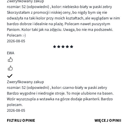
Zweryfikowany zakup
rozmiar: 52
(odpowiedni)
,
kolor: niebiesko-biały w paski zebry
Skorzystałam z promocji i niskiej ceny, bo nigdy bym się nie
odważyła na taki kolor przy moich kształtach, ale wyglądam w nim
bardzo dobrze i idealnie na plażę. Polecam nawet puszystym
Paniom. Kolor taki jak na zdjęciu. Uwaga, bo nie ma podszewki.
Polecam :-)
2026-08-05
Ocena
5
EWA
Zweryfikowany zakup
rozmiar: 52
(odpowiedni)
,
kolor: czarno-biały w paski zebry
Bardzo wygodne i niedrogie stroje. To moje ulubione na basen.
Wzór wyszczupla a wstawka na górze dodaje pikanterii. Bardzo
polecam.
2026-08-05
FILTRUJ OPINIE
WIĘCEJ OPINII