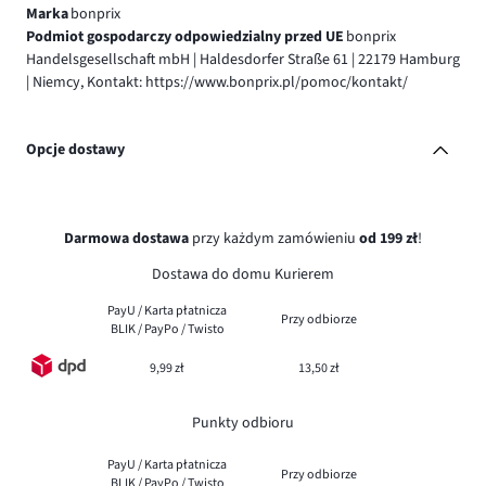
Marka
bonprix
Podmiot gospodarczy odpowiedzialny przed UE
bonprix
Handelsgesellschaft mbH | Haldesdorfer Straße 61 | 22179 Hamburg
| Niemcy, Kontakt: https://www.bonprix.pl/pomoc/kontakt/
Opcje dostawy
Darmowa dostawa
przy każdym zamówieniu
od 199 zł
!
Dostawa do domu Kurierem
PayU / Karta płatnicza
Przy odbiorze
BLIK / PayPo / Twisto
9,99 zł
13,50 zł
Punkty odbioru
PayU / Karta płatnicza
Przy odbiorze
BLIK / PayPo / Twisto