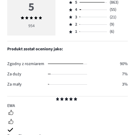
5
5
(863)
Ocena
4
(55)
5,
Ocena
ilość
3
(21)
Średnia
4,
Ocena
głosów
ocena
ilość
2
(9)
3,
954
Ocena
863.
5
głosów
ilość
1
(6)
2,
Ocena
55.
głosów
ilość
1,
21.
głosów
ilość
Produkt został oceniony jako:
9.
głosów
6.
Zgodny z rozmiarem
90%
Za duży
7%
Za mały
3%
Ocena
5
EWA