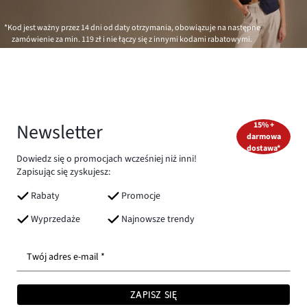
*Kod jest ważny przez 14 dni od daty otrzymania, obowiązuje na następne
zamówienie za min.
119 zł
i nie łączy się z innymi kodami rabatowymi.
Newsletter
15% +
darmowa
dostawa*
Dowiedz się o promocjach wcześniej niż inni!
Zapisując się zyskujesz:
Rabaty
Promocje
Wyprzedaże
Najnowsze trendy
Twój adres e-mail *
ZAPISZ SIĘ