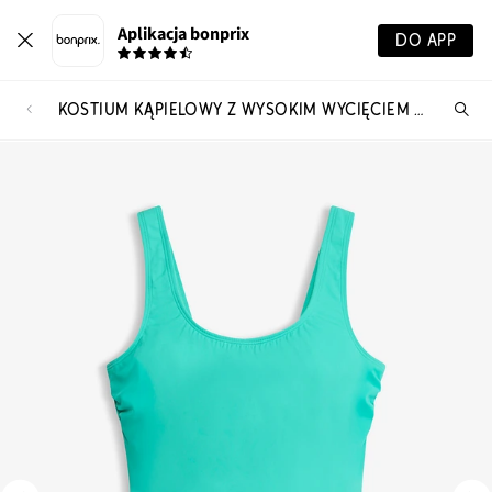
Aplikacja bonprix
DO APP
KOSTIUM KĄPIELOWY Z WYSOKIM WYCIĘCIEM NA PLECACH
Szu
pr