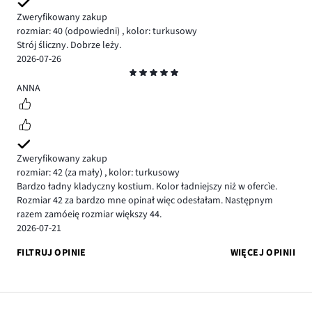
Zweryfikowany zakup
rozmiar: 40
(odpowiedni)
,
kolor: turkusowy
Strój śliczny. Dobrze leży.
2026-07-26
Ocena
5
ANNA
Zweryfikowany zakup
rozmiar: 42
(za mały)
,
kolor: turkusowy
Bardzo ładny kladyczny kostium. Kolor ładniejszy niż w ofercìe.
Rozmiar 42 za bardzo mne opinał więc odesłałam. Następnym
razem zamóeię rozmiar większy 44.
2026-07-21
FILTRUJ OPINIE
WIĘCEJ OPINII