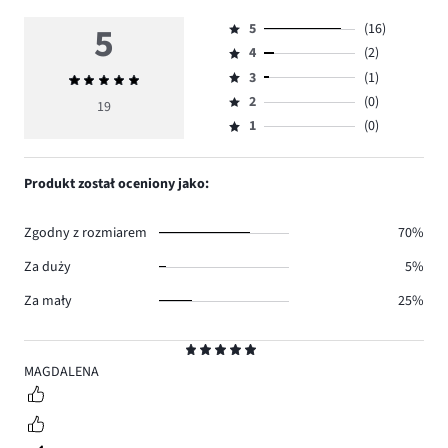
5
5
(16)
Ocena
4
(2)
5,
Ocena
ilość
3
(1)
Średnia
4,
Ocena
głosów
ocena
ilość
2
(0)
3,
19
Ocena
16.
5
głosów
ilość
1
(0)
2,
Ocena
2.
głosów
ilość
1,
1.
głosów
ilość
Produkt został oceniony jako:
0.
głosów
0.
Zgodny z rozmiarem
70%
Za duży
5%
Za mały
25%
Ocena
5
MAGDALENA