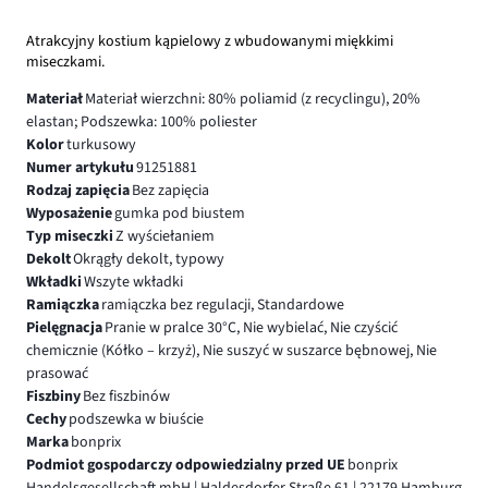
Atrakcyjny kostium kąpielowy z wbudowanymi miękkimi
miseczkami.
Materiał
Materiał wierzchni: 80% poliamid (z recyclingu), 20%
elastan; Podszewka: 100% poliester
Kolor
turkusowy
Numer artykułu
91251881
Rodzaj zapięcia
Bez zapięcia
Wyposażenie
gumka pod biustem
Typ miseczki
Z wyściełaniem
Dekolt
Okrągły dekolt, typowy
Wkładki
Wszyte wkładki
Ramiączka
ramiączka bez regulacji, Standardowe
Pielęgnacja
Pranie w pralce 30°C, Nie wybielać, Nie czyścić
chemicznie (Kółko – krzyż), Nie suszyć w suszarce bębnowej, Nie
prasować
Fiszbiny
Bez fiszbinów
Cechy
podszewka w biuście
Marka
bonprix
Podmiot gospodarczy odpowiedzialny przed UE
bonprix
Handelsgesellschaft mbH | Haldesdorfer Straße 61 | 22179 Hamburg