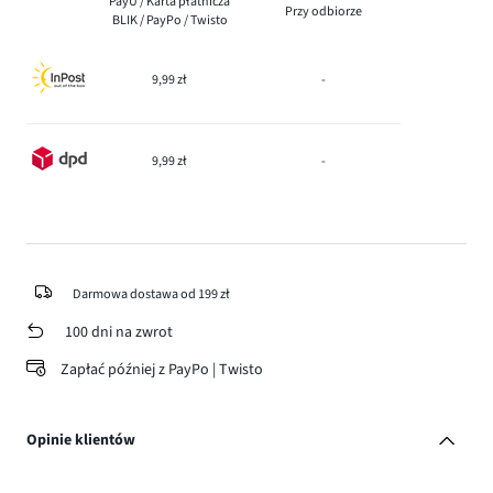
PayU / Karta płatnicza
Przy odbiorze
BLIK / PayPo / Twisto
9,99 zł
-
9,99 zł
-
Darmowa dostawa od 199 zł
100 dni na zwrot
Zapłać później z PayPo | Twisto
Opinie klientów