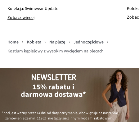
Kolekc
Kolekcja: Swimwear Update
Zobac
Zobacz więcej
Home
Kobieta
Na plażę
Jednoczęściowe
Kostium kąpielowy z wysokim wycięciem na plecach
NEWSLETTER
15% rabatu i
darmowa dostawa*
*Kod jest ważny przez 14 dni od daty otrzymania, obowiązuje na następne
zamówienie za min.
119 zł
i nie łączy się z innymi kodami rabatowymi.