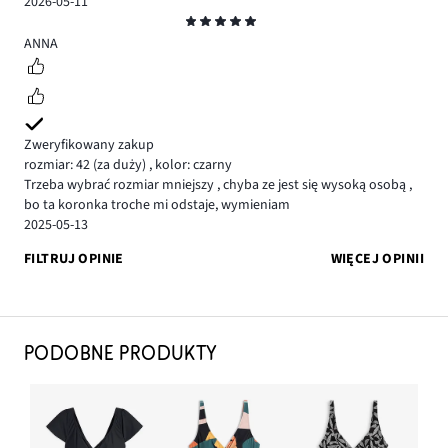
2026-05-11
Ocena
5
ANNA
Zweryfikowany zakup
rozmiar: 42
(za duży)
,
kolor: czarny
Trzeba wybrać rozmiar mniejszy , chyba ze jest się wysoką osobą ,
bo ta koronka troche mi odstaje, wymieniam
2025-05-13
FILTRUJ OPINIE
WIĘCEJ OPINII
PODOBNE PRODUKTY