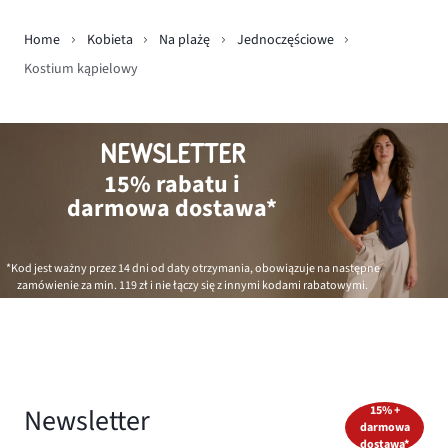
Home
Kobieta
Na plażę
Jednoczęściowe
Kostium kąpielowy
NEWSLETTER
15% rabatu i
darmowa dostawa*
*Kod jest ważny przez 14 dni od daty otrzymania, obowiązuje na następne
zamówienie za min.
119 zł
i nie łączy się z innymi kodami rabatowymi.
Newsletter
15% +
darmowa
dostawa*