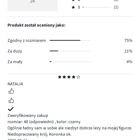
3,
24
Ocena
16.
4
głosów
ilość
1
(1)
2,
Ocena
4.
głosów
ilość
1,
2.
głosów
ilość
Produkt został oceniony jako:
1.
głosów
1.
Zgodny z rozmiarem
75%
Za duży
21%
Za mały
4%
Ocena
4
NATALIA
Zweryfikowany zakup
rozmiar: 48
(odpowiedni)
,
kolor: czarny
Ogólnie ładny sam w sobie ale niezbyt dobrze leży na mojej figurze.
Niedopracowany krój. Koronka ok.