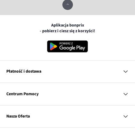
Aplikacja bonprix
- pobierz i ciesz się z korzyści!
Płatność i dostawa
MasterCard
Centrum Pomocy
Płatność online (PayU)
VISA
BLIK
Pytania i odpowiedzi
Google pay
Dostawa i płatność
Nasza Oferta
Zwroty i reklamacje
Apple pay
Pierwszy darmowy zwrot
PayPo
Kobieta
Tabele rozmiarów
Twisto