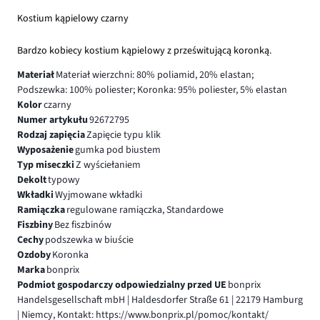
Kostium kąpielowy czarny
Bardzo kobiecy kostium kąpielowy z prześwitującą koronką.
Materiał
Materiał wierzchni: 80% poliamid, 20% elastan;
Podszewka: 100% poliester; Koronka: 95% poliester, 5% elastan
Kolor
czarny
Numer artykułu
92672795
Rodzaj zapięcia
Zapięcie typu klik
Wyposażenie
gumka pod biustem
Typ miseczki
Z wyściełaniem
Dekolt
typowy
Wkładki
Wyjmowane wkładki
Ramiączka
regulowane ramiączka, Standardowe
Fiszbiny
Bez fiszbinów
Cechy
podszewka w biuście
Ozdoby
Koronka
Marka
bonprix
Podmiot gospodarczy odpowiedzialny przed UE
bonprix
Handelsgesellschaft mbH | Haldesdorfer Straße 61 | 22179 Hamburg
| Niemcy, Kontakt: https://www.bonprix.pl/pomoc/kontakt/