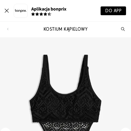
Aplikacja bonprix
DO APP
KOSTIUM KĄPIELOWY
Szu
pr