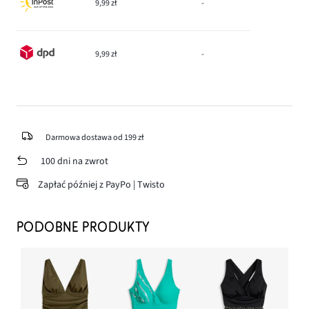
9,99 zł
-
9,99 zł
-
Darmowa dostawa od 199 zł
100 dni na zwrot
Zapłać później z PayPo | Twisto
PODOBNE PRODUKTY