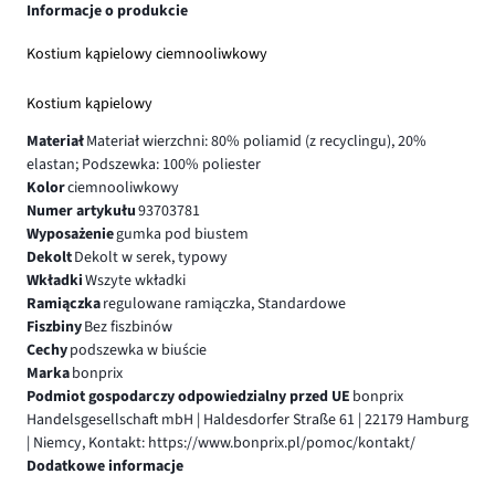
Informacje o produkcie
Kostium kąpielowy ciemnooliwkowy
Kostium kąpielowy
Materiał
Materiał wierzchni: 80% poliamid (z recyclingu), 20%
elastan; Podszewka: 100% poliester
Kolor
ciemnooliwkowy
Numer artykułu
93703781
Wyposażenie
gumka pod biustem
Dekolt
Dekolt w serek, typowy
Wkładki
Wszyte wkładki
Ramiączka
regulowane ramiączka, Standardowe
Fiszbiny
Bez fiszbinów
Cechy
podszewka w biuście
Marka
bonprix
Podmiot gospodarczy odpowiedzialny przed UE
bonprix
Handelsgesellschaft mbH | Haldesdorfer Straße 61 | 22179 Hamburg
| Niemcy, Kontakt: https://www.bonprix.pl/pomoc/kontakt/
Dodatkowe informacje