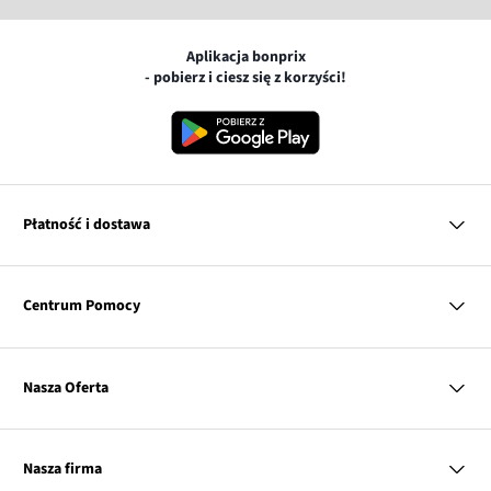
Aplikacja bonprix
- pobierz i ciesz się z korzyści!
Płatność i dostawa
MasterCard
Centrum Pomocy
Płatność online (PayU)
VISA
BLIK
Pytania i odpowiedzi
Google pay
Dostawa i płatność
Nasza Oferta
Zwroty i reklamacje
Apple pay
Pierwszy darmowy zwrot
PayPo
Kobieta
Tabele rozmiarów
Twisto
Mężczyzna
Klub bonprix
Nasza firma
Discover
Dziecko
Katalog