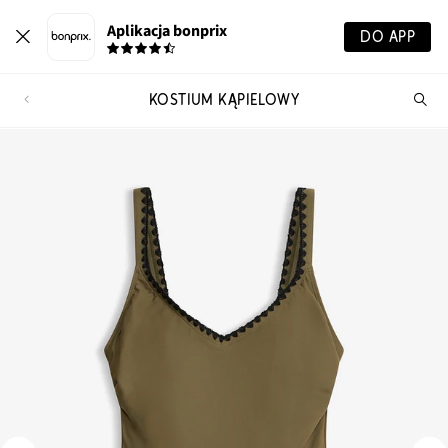
Aplikacja bonprix
DO APP
KOSTIUM KĄPIELOWY
Szu
pr