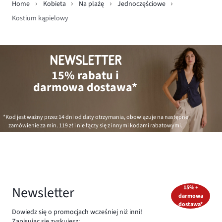
Home
Kobieta
Na plażę
Jednoczęściowe
Kostium kąpielowy
NEWSLETTER
15% rabatu i
darmowa dostawa*
*Kod jest ważny przez 14 dni od daty otrzymania, obowiązuje na następne
zamówienie za min.
119 zł
i nie łączy się z innymi kodami rabatowymi.
Newsletter
15% +
darmowa
dostawa*
Dowiedz się o promocjach wcześniej niż inni!
Zapisując się zyskujesz: