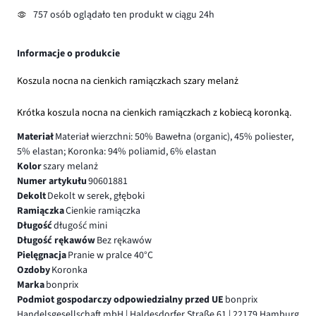
757 osób oglądało ten produkt w ciągu 24h
Informacje o produkcie
Koszula nocna na cienkich ramiączkach szary melanż
Krótka koszula nocna na cienkich ramiączkach z kobiecą koronką.
Materiał
Materiał wierzchni: 50% Bawełna (organic), 45% poliester,
5% elastan; Koronka: 94% poliamid, 6% elastan
Kolor
szary melanż
Numer artykułu
90601881
Dekolt
Dekolt w serek, głęboki
Ramiączka
Cienkie ramiączka
Długość
długość mini
Długość rękawów
Bez rękawów
Pielęgnacja
Pranie w pralce 40°C
Ozdoby
Koronka
Marka
bonprix
Podmiot gospodarczy odpowiedzialny przed UE
bonprix
Handelsgesellschaft mbH | Haldesdorfer Straße 61 | 22179 Hamburg