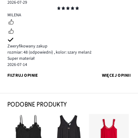
2026-07-29
Ocena
5
MILENA
Zweryfikowany zakup
rozmiar: 48
(odpowiedni)
,
kolor: szary melanż
Super materiał
2026-07-14
FILTRUJ OPINIE
WIĘCEJ OPINII
PODOBNE PRODUKTY