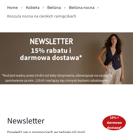
Home
Kobieta
Bielizna
Bielizna nocna
Koszula nocna na cienkich ramiączkach
NEWSLETTER
15% rabatu i
darmowa dostawa*
*Kod jest ważny przez 14 dni od daty otrzymania, obowiązuje na następne
zamówienie za min.
119 zł
i nie łączy się z innymi kodami rabatowymi.
Newsletter
15% +
darmowa
dostawa*
Dowiedz się o promocjach wcześniej niż inni!