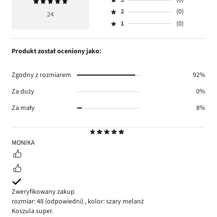
3
(0)
Średnia
4,
Ocena
głosów
ocena
ilość
2
(0)
3,
24
Ocena
24.
5
głosów
ilość
1
(0)
2,
Ocena
0.
głosów
ilość
1,
0.
głosów
ilość
Produkt został oceniony jako:
0.
głosów
0.
Zgodny z rozmiarem
92%
Za duży
0%
Za mały
8%
Ocena
5
MONIKA
Zweryfikowany zakup
rozmiar: 48
(odpowiedni)
,
kolor: szary melanż
Koszula super.