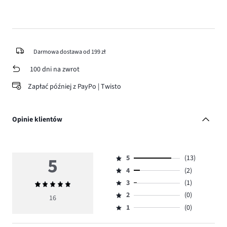
Darmowa dostawa od 199 zł
100 dni na zwrot
Zapłać później z PayPo | Twisto
Opinie klientów
5
5
(13)
Ocena
4
(2)
5,
Ocena
ilość
3
(1)
Średnia
4,
Ocena
głosów
ocena
ilość
2
(0)
3,
16
Ocena
13.
5
głosów
ilość
1
(0)
2,
Ocena
2.
głosów
ilość
1,