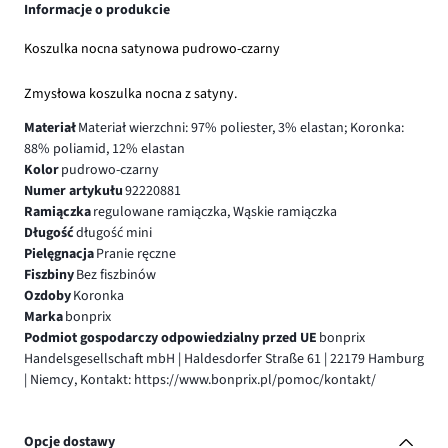
Informacje o produkcie
Koszulka nocna satynowa pudrowo-czarny
Zmysłowa koszulka nocna z satyny.
Materiał
Materiał wierzchni: 97% poliester, 3% elastan; Koronka:
88% poliamid, 12% elastan
Kolor
pudrowo-czarny
Numer artykułu
92220881
Ramiączka
regulowane ramiączka, Wąskie ramiączka
Długość
długość mini
Pielęgnacja
Pranie ręczne
Fiszbiny
Bez fiszbinów
Ozdoby
Koronka
Marka
bonprix
Podmiot gospodarczy odpowiedzialny przed UE
bonprix
Handelsgesellschaft mbH | Haldesdorfer Straße 61 | 22179 Hamburg
| Niemcy, Kontakt: https://www.bonprix.pl/pomoc/kontakt/
Opcje dostawy