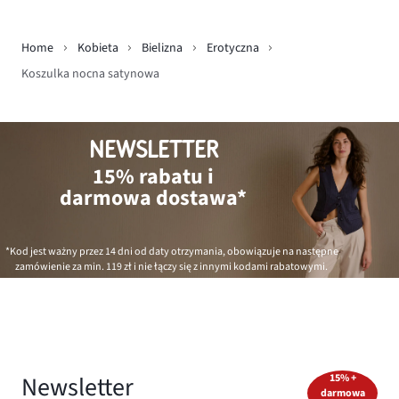
Home
Kobieta
Bielizna
Erotyczna
Koszulka nocna satynowa
NEWSLETTER
15% rabatu i
darmowa dostawa*
*Kod jest ważny przez 14 dni od daty otrzymania, obowiązuje na następne
zamówienie za min.
119 zł
i nie łączy się z innymi kodami rabatowymi.
Newsletter
15% +
darmowa