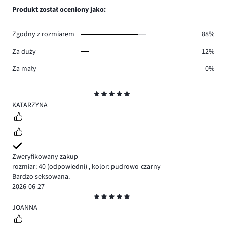
1.
głosów
ilość
Produkt został oceniony jako:
0.
głosów
0.
Zgodny z rozmiarem
88%
Za duży
12%
Za mały
0%
Ocena
5
KATARZYNA
Zweryfikowany zakup
rozmiar: 40
(odpowiedni)
,
kolor: pudrowo-czarny
Bardzo seksowana.
2026-06-27
Ocena
5
JOANNA