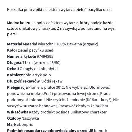
Koszulka polo z piki z efektem wytarcia zieleń pacyfiku used
Modna koszulka polo z efektem wytarcia, który nadaje każdej
sztuce unikatowy charakter. Z naszywką z poliuretanu na wys.
piersi.
Materiał
Materiał wierzchni: 100% Bawełna (organic)
Kolor
zieleń pacyfiku used
Numer artykułu
97494895
Długość
71 cm (w rozm. 48/50)
Dekolt
Okrągły dekolt, płytki
Kołnierz
Kołnierzyk polo
Długość rękawów
Krótki rękaw
Pielęgnacja
Pranie w pralce 30°C, Nie wybielać, Uformować
ponownie na mokro,Prać i prasować na lewej stronie,Prać z
podobnymi kolorami, Nie czyścić chemicznie (Kółko – krzyż), Nie
suszyć w suszarce bębnowej, Prasować ciepłym żelazkiem
Wskazówka
Każdy produkt posiada unikatowy charakter
Ozdoby
Naszywka
Marka
bonprix
Podmiot gospodarczy odpowiedzialny przed UE
bonprix