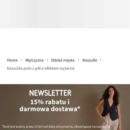
Home
Mężczyzna
Odzież męska
Koszulki
Koszulka polo z piki z efektem wytarcia
NEWSLETTER
15% rabatu i
darmowa dostawa*
*Kod jest ważny przez 14 dni od daty otrzymania, obowiązuje na następne