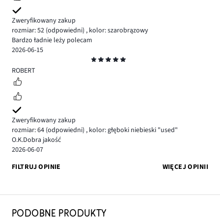
Zweryfikowany zakup
rozmiar: 52
(odpowiedni)
,
kolor: szarobrązowy
Bardzo ładnie leży polecam
2026-06-15
Ocena
5
ROBERT
Zweryfikowany zakup
rozmiar: 64
(odpowiedni)
,
kolor: głęboki niebieski "used"
O.K.Dobra jakość
2026-06-07
FILTRUJ OPINIE
WIĘCEJ OPINII
PODOBNE PRODUKTY