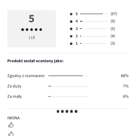
5
5
(97)
Ocena
4
(9)
5,
Ocena
ilość
3
(5)
Średnia
4,
Ocena
głosów
ocena
ilość
2
(4)
3,
118
Ocena
97.
5
głosów
ilość
1
(3)
2,
Ocena
9.
głosów
ilość
1,
5.
głosów
ilość
Produkt został oceniony jako:
4.
głosów
3.
Zgodny z rozmiarem
88%
Za duży
7%
Za mały
6%
Ocena
5
IWONA