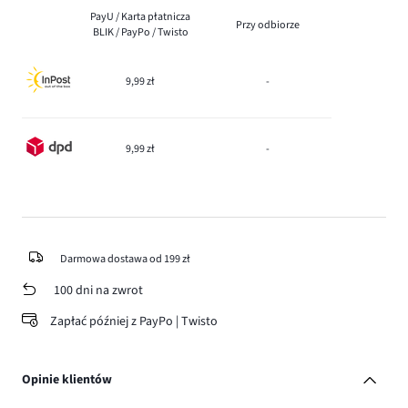
PayU / Karta płatnicza
Przy odbiorze
BLIK / PayPo / Twisto
9,99 zł
-
9,99 zł
-
Darmowa dostawa od 199 zł
100 dni na zwrot
Zapłać później z PayPo | Twisto
Opinie klientów