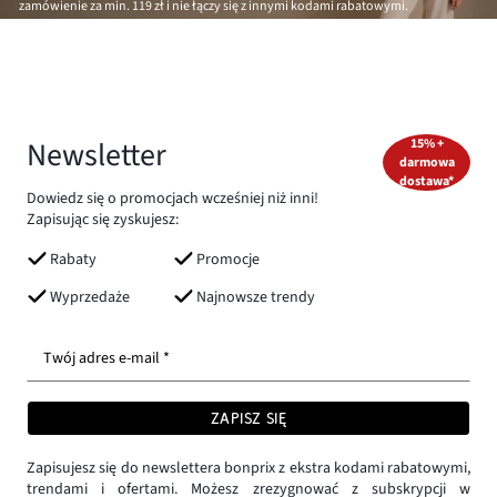
zamówienie za min.
119 zł
i nie łączy się z innymi kodami rabatowymi.
Newsletter
15% +
darmowa
dostawa*
Dowiedz się o promocjach wcześniej niż inni!
Zapisując się zyskujesz:
Rabaty
Promocje
Wyprzedaże
Najnowsze trendy
Twój adres e-mail *
ZAPISZ SIĘ
Zapisujesz się do newslettera bonprix z ekstra kodami rabatowymi,
trendami i ofertami. Możesz zrezygnować z subskrypcji w