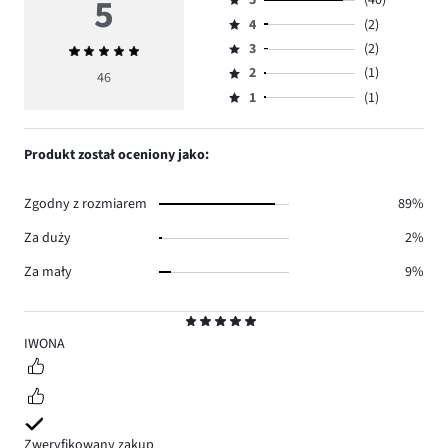
5
5
(40)
Ocena
4
(2)
5,
Ocena
ilość
3
(2)
Średnia
4,
Ocena
głosów
ocena
ilość
2
(1)
3,
46
Ocena
40.
5
głosów
ilość
1
(1)
2,
Ocena
2.
głosów
ilość
1,
2.
głosów
ilość
Produkt został oceniony jako:
1.
głosów
1.
Zgodny z rozmiarem
89%
Za duży
2%
Za mały
9%
Ocena
5
IWONA
Zweryfikowany zakup