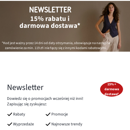
NEWSLETTER
15% rabatu i
darmowa dostawa*
*Kod jest ważny przez 14 dni od daty otrzymania, obowiązuje na następne
zamówienie za min.
119 zł
i nie łączy się z innymi kodami rabatowymi.
Newsletter
15% +
darmowa
dostawa*
Dowiedz się o promocjach wcześniej niż inni!
Zapisując się zyskujesz:
Rabaty
Promocje
Wyprzedaże
Najnowsze trendy