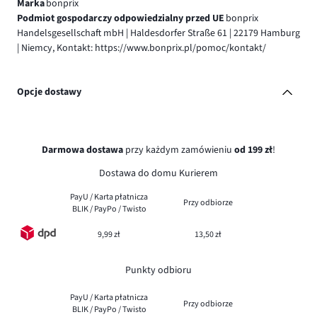
Marka
bonprix
Podmiot gospodarczy odpowiedzialny przed UE
bonprix
Handelsgesellschaft mbH | Haldesdorfer Straße 61 | 22179 Hamburg
| Niemcy, Kontakt: https://www.bonprix.pl/pomoc/kontakt/
Opcje dostawy
Darmowa dostawa
przy każdym zamówieniu
od 199 zł
!
Dostawa do domu Kurierem
PayU / Karta płatnicza
Przy odbiorze
BLIK / PayPo / Twisto
9,99 zł
13,50 zł
Punkty odbioru
PayU / Karta płatnicza
Przy odbiorze
BLIK / PayPo / Twisto