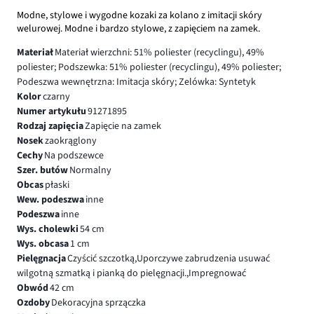
Modne, stylowe i wygodne kozaki za kolano z imitacji skóry
welurowej. Modne i bardzo stylowe, z zapięciem na zamek.
Materiał
Materiał wierzchni: 51% poliester (recyclingu), 49%
poliester; Podszewka: 51% poliester (recyclingu), 49% poliester;
Podeszwa wewnętrzna: Imitacja skóry; Zelówka: Syntetyk
Kolor
czarny
Numer artykułu
91271895
Rodzaj zapięcia
Zapięcie na zamek
Nosek
zaokrąglony
Cechy
Na podszewce
Szer. butów
Normalny
Obcas
płaski
Wew. podeszwa
inne
Podeszwa
inne
Wys. cholewki
54 cm
Wys. obcasa
1 cm
Pielęgnacja
Czyścić szczotką,Uporczywe zabrudzenia usuwać
wilgotną szmatką i pianką do pielęgnacji.,Impregnować
Obwód
42 cm
Ozdoby
Dekoracyjna sprzączka