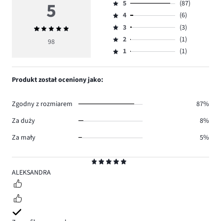
5
5
(87)
Ocena
4
(6)
5,
Ocena
ilość
3
(3)
Średnia
4,
Ocena
głosów
ocena
ilość
2
(1)
3,
98
Ocena
87.
5
głosów
ilość
1
(1)
2,
Ocena
6.
głosów
ilość
1,
3.
głosów
ilość
Produkt został oceniony jako:
1.
głosów
1.
Zgodny z rozmiarem
87%
Za duży
8%
Za mały
5%
Ocena
5
ALEKSANDRA