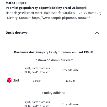
Marka
bonprix
Podmiot gospodarczy odpowiedzialny przed UE
bonprix
Handelsgesellschaft mbH | Haldesdorfer Straße 61 | 22179 Hamburg
| Niemcy, Kontakt: https://www.bonprix.pl/pomoc/kontakt/
Opcje dostawy
Darmowa dostawa
przy każdym zamówieniu
od 199 zł
!
Dostawa do domu Kurierem
PayU / Karta płatnicza
Przy odbiorze
BLIK / PayPo / Twisto
9,99 zł
13,50 zł
Punkty odbioru
PayU / Karta płatnicza
Przy odbiorze
BLIK / PayPo / Twisto