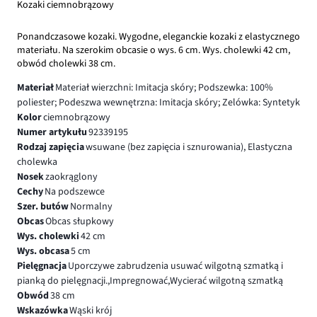
Kozaki ciemnobrązowy
Ponandczasowe kozaki. Wygodne, eleganckie kozaki z elastycznego
materiału. Na szerokim obcasie o wys. 6 cm. Wys. cholewki 42 cm,
obwód cholewki 38 cm.
Materiał
Materiał wierzchni: Imitacja skóry; Podszewka: 100%
poliester; Podeszwa wewnętrzna: Imitacja skóry; Zelówka: Syntetyk
Kolor
ciemnobrązowy
Numer artykułu
92339195
Rodzaj zapięcia
wsuwane (bez zapięcia i sznurowania), Elastyczna
cholewka
Nosek
zaokrąglony
Cechy
Na podszewce
Szer. butów
Normalny
Obcas
Obcas słupkowy
Wys. cholewki
42 cm
Wys. obcasa
5 cm
Pielęgnacja
Uporczywe zabrudzenia usuwać wilgotną szmatką i
pianką do pielęgnacji.,Impregnować,Wycierać wilgotną szmatką
Obwód
38 cm
Wskazówka
Wąski krój