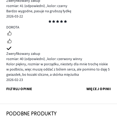
Zweryfikowany zakup
rozmiar: 41
(odpowiedni)
,
kolor: czarny
Bardzo wygodne, pasuje na grubszą łydkę
2026-03-22
Ocena
5
DOROTA
Zweryfikowany zakup
rozmiar: 40
(odpowiedni)
,
kolor: czerwony winny
Kolor piękny, rozmiar w porządku, niestety dla mnie trochę niskie
w podbiciu, więc muszę oddać z bólem serca, ale pomimo to daję 5
gwiazdek, bo kozaki sliczne, a skórka mięciutka
2026-02-23
FILTRUJ OPINIE
WIĘCEJ OPINII
PODOBNE PRODUKTY