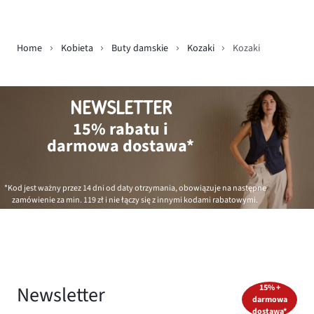
Home
Kobieta
Buty damskie
Kozaki
Kozaki
NEWSLETTER
15% rabatu i
darmowa dostawa*
*Kod jest ważny przez 14 dni od daty otrzymania, obowiązuje na następne
zamówienie za min.
119 zł
i nie łączy się z innymi kodami rabatowymi.
Newsletter
15% +
darmowa
dostawa*