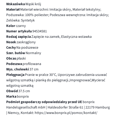
Wskazówka
Wąski krój
Materiał
Materiał wierzchni: Imitacja skóry, Materiał tekstylny;
Podszewka: 100% poliester; Podeszwa wewnętrzna: Imitacja skóry;
Zelówka: Syntetyk
Kolor
czarny
Numer artykułu
94534581
Rodzaj zapięcia
Zapięcie na zamek, Elastyczna wstawka
Nosek
zaokrąglony
Cechy
Na podszewce
Szer. butów
Normalny
Obcas
płaski
Podeszwa
profilowana
Wys. cholewki
37 cm
Pielęgnacja
Pranie w pralce 30°C, Uporczywe zabrudzenia usuwać
wilgotną szmatką i pianką do pielęgnacji.,Impregnować,Wycierać
wilgotną szmatką
Obwód
37.5 cm
Marka
bonprix
Podmiot gospodarczy odpowiedzialny przed UE
bonprix
Handelsgesellschaft mbH | Haldesdorfer Straße 61 | 22179 Hamburg
| Niemcy, Kontakt: https://www.bonprix.pl/pomoc/kontakt/