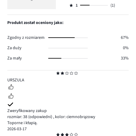
Ocena
0.
2
głosów
ilość
1
(1)
2,
Ocena
0.
głosów
ilość
1,
1.
głosów
ilość
Produkt został oceniony jako:
1.
głosów
1.
Zgodny z rozmiarem
67%
Za duży
0%
Za mały
33%
Ocena
2
URSZULA
Zweryfikowany zakup
rozmiar: 38
(odpowiedni)
,
kolor: ciemnobrązowy
Toporne i kłapią.
2026-03-17
Ocena