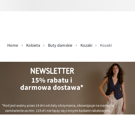
Home
Kobieta
Buty damskie
Kozaki
Kozaki
NEWSLETTER
15% rabatu i
darmowa dostawa*
*Kod jest ważny przez 14 dni od daty otrzymania, obowiązuje na następne
zamówienie za min.
119 zł
i nie łączy się z innymi kodami rabatowymi.