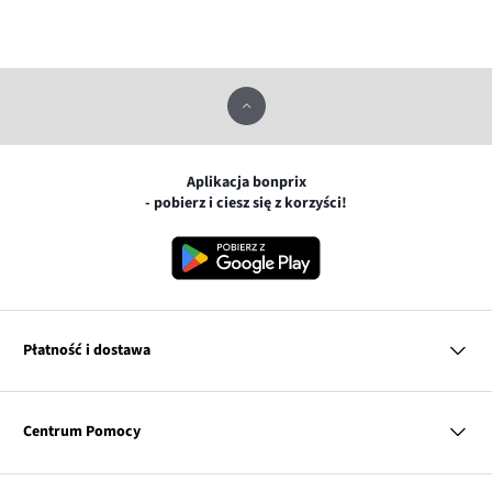
Aplikacja bonprix
- pobierz i ciesz się z korzyści!
Płatność i dostawa
MasterCard
Centrum Pomocy
Płatność online (PayU)
VISA
BLIK
Pytania i odpowiedzi