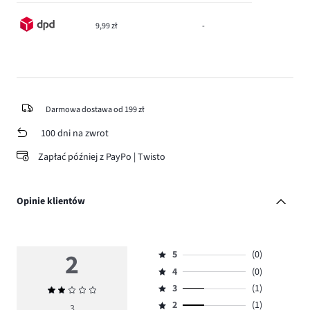
9,99 zł
-
Darmowa dostawa od 199 zł
100 dni na zwrot
Zapłać później z PayPo | Twisto
Opinie klientów
2
5
(0)
Ocena
4
(0)
5,
Ocena
ilość
3
(1)
Średnia
4,
Ocena
głosów
ocena
ilość
2
(1)
3,
3