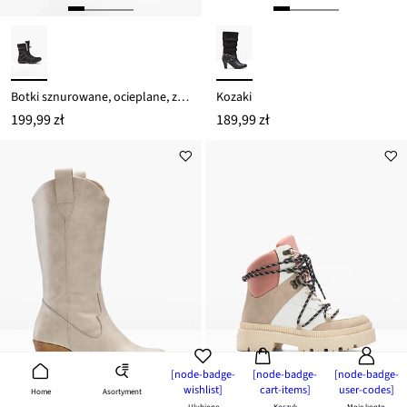
Botki sznurowane, ocieplane, z membraną Tex
Kozaki
199,99 zł
189,99 zł
[node-badge-
[node-badge-
[node-badge-
wishlist]
cart-items]
user-codes]
Asortyment
Home