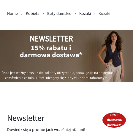
Home
Kobieta
Buty damskie
Kozaki
Kozaki
NEWSLETTER
15% rabatu i
darmowa dostawa*
*Kod jest ważny przez 14 dni od daty otrzymania, obowiązuje na następne
zamówienie za min.
119 zł
i nie łączy się z innymi kodami rabatowymi.
Newsletter
15% +
darmowa
dostawa*
Dowiedz się o promocjach wcześniej niż inni!