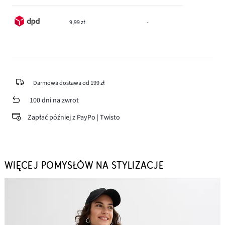
9,99 zł
-
Darmowa dostawa od 199 zł
100 dni na zwrot
Zapłać później z PayPo | Twisto
WIĘCEJ POMYSŁÓW NA STYLIZACJE