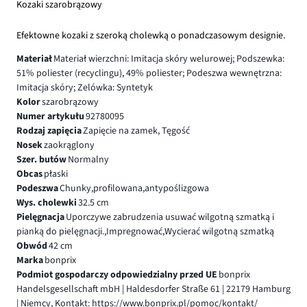
Kozaki szarobrązowy
Efektowne kozaki z szeroką cholewką o ponadczasowym designie.
Materiał
Materiał wierzchni: Imitacja skóry welurowej; Podszewka:
51% poliester (recyclingu), 49% poliester; Podeszwa wewnętrzna:
Imitacja skóry; Zelówka: Syntetyk
Kolor
szarobrązowy
Numer artykułu
92780095
Rodzaj zapięcia
Zapięcie na zamek, Tęgość
Nosek
zaokrąglony
Szer. butów
Normalny
Obcas
płaski
Podeszwa
Chunky,profilowana,antypoślizgowa
Wys. cholewki
32.5 cm
Pielęgnacja
Uporczywe zabrudzenia usuwać wilgotną szmatką i
pianką do pielęgnacji.,Impregnować,Wycierać wilgotną szmatką
Obwód
42 cm
Marka
bonprix
Podmiot gospodarczy odpowiedzialny przed UE
bonprix
Handelsgesellschaft mbH | Haldesdorfer Straße 61 | 22179 Hamburg
| Niemcy, Kontakt: https://www.bonprix.pl/pomoc/kontakt/