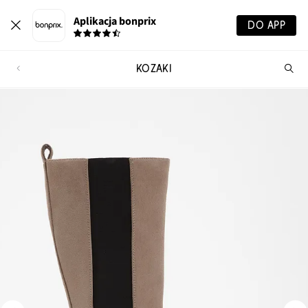
Aplikacja bonprix
DO APP
KOZAKI
Szu
pr