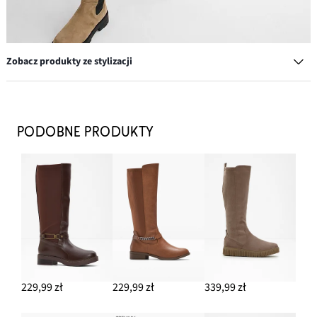
Zobacz produkty ze stylizacji
Cienki sweter z golfem
82,99 zł
PODOBNE PRODUKTY
DODAJ DO KOSZYKA
Czapka z daszkiem z haftem
49,99 zł
DODAJ DO KOSZYKA
Kolczyki kółka
39,99 zł
229,99 zł
229,99 zł
339,99 zł
DODAJ DO KOSZYKA
Kurtka pikowana hybrydowa, hydrofobowa, softshellowa, z