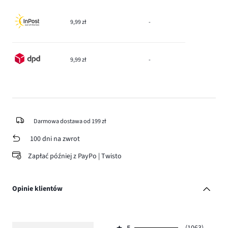
9,99 zł
-
9,99 zł
-
Darmowa dostawa od 199 zł
100 dni na zwrot
Zapłać później z PayPo | Twisto
Opinie klientów
5
(1063)