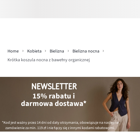
Home
Kobieta
Bielizna
Bielizna nocna
Krótka koszula nocna z bawełny organicznej
NEWSLETTER
15% rabatu i
darmowa dostawa*
*Kod jest ważny przez 14 dni od daty otrzymania, obowiązuje na następne
zamówienie za min.
119 zł
i nie łączy się z innymi kodami rabatowymi.