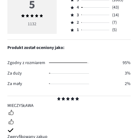
5
Ocena
4
(43)
5,
Ocena
ilość
3
(14)
Średnia
4,
Ocena
głosów
ocena
ilość
2
(7)
3,
1132
Ocena
1063.
5
głosów
ilość
1
(5)
2,
Ocena
43.
głosów
ilość
1,
14.
głosów
ilość
Produkt został oceniony jako:
7.
głosów
5.
Zgodny z rozmiarem
95%
Za duży
3%
Za mały
2%
Ocena
5
MIECZYSŁAWA
Zweryfikowany zakup