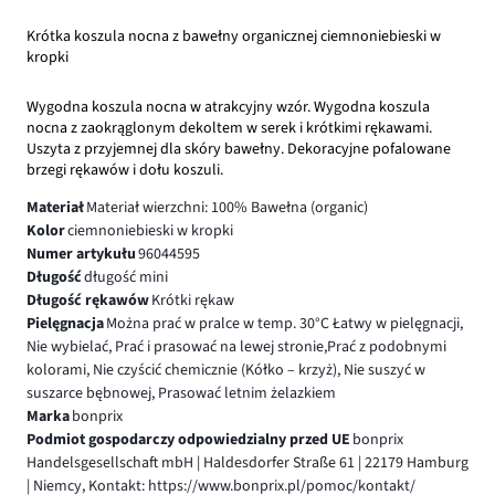
Krótka koszula nocna z bawełny organicznej ciemnoniebieski w
kropki
Wygodna koszula nocna w atrakcyjny wzór. Wygodna koszula
nocna z zaokrąglonym dekoltem w serek i krótkimi rękawami.
Uszyta z przyjemnej dla skóry bawełny. Dekoracyjne pofalowane
brzegi rękawów i dołu koszuli.
Materiał
Materiał wierzchni: 100% Bawełna (organic)
Kolor
ciemnoniebieski w kropki
Numer artykułu
96044595
Długość
długość mini
Długość rękawów
Krótki rękaw
Pielęgnacja
Można prać w pralce w temp. 30°C Łatwy w pielęgnacji,
Nie wybielać, Prać i prasować na lewej stronie,Prać z podobnymi
kolorami, Nie czyścić chemicznie (Kółko – krzyż), Nie suszyć w
suszarce bębnowej, Prasować letnim żelazkiem
Marka
bonprix
Podmiot gospodarczy odpowiedzialny przed UE
bonprix
Handelsgesellschaft mbH | Haldesdorfer Straße 61 | 22179 Hamburg
| Niemcy, Kontakt: https://www.bonprix.pl/pomoc/kontakt/