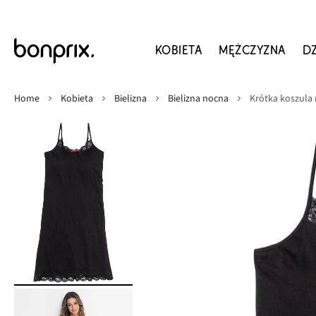
KOBIETA
MĘŻCZYZNA
D
Home
Kobieta
Bielizna
Bielizna nocna
Krótka koszula 