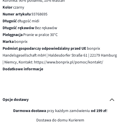
Koronka: 90% poliamid, 10% elastan
Kolor
czarny
Numer artykułu
93768695
Długość
długość midi
Długość rękawów
Bez rękawów
Pielęgnacja
Pranie w pralce 30°C
Marka
bonprix
Podmiot gospodarczy odpowiedzialny przed UE
bonprix
Handelsgesellschaft mbH | Haldesdorfer Straße 61 | 22179 Hamburg
| Niemcy, Kontakt: https://www.bonprix.pl/pomoc/kontakt/
Dodatkowe informacje
Opcje dostawy
Darmowa dostawa
przy każdym zamówieniu
od 199 zł
!
Dostawa do domu Kurierem