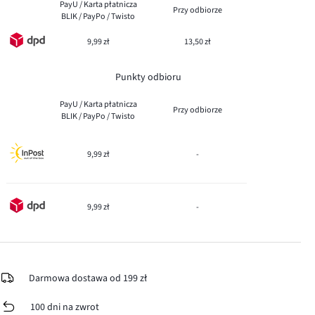
PayU / Karta płatnicza
Przy odbiorze
BLIK / PayPo / Twisto
9,99 zł
13,50 zł
Punkty odbioru
PayU / Karta płatnicza
Przy odbiorze
BLIK / PayPo / Twisto
9,99 zł
-
9,99 zł
-
Darmowa dostawa od 199 zł
100 dni na zwrot