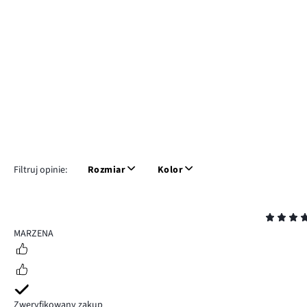
Filtruj opinie:
Rozmiar
Kolor
Ocena
5
MARZENA
Zweryfikowany zakup