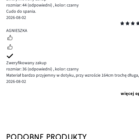
rozmiar: 44
(odpowiedni)
,
kolor: czarny
Cudo do spania.
2026-08-02
Ocena
5
AGNIESZKA
Zweryfikowany zakup
rozmiar: 36
(odpowiedni)
,
kolor: czarny
Materiał bardzo przyjemny w dotyku, przy wzroście 164cm trochę długa,
2026-08-02
więcej o
PODOBNE PRODUKTY