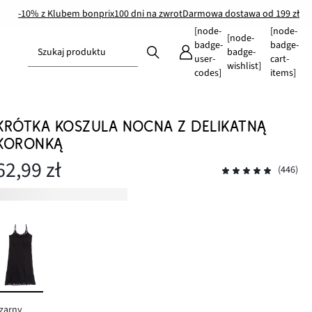
-10% z Klubem bonprix
100 dni na zwrot
Darmowa dostawa od 199 zł
[node-
[node-
[node-
badge-
badge-
Szukaj produktu
badge-
user-
cart-
wishlist]
codes]
items]
KRÓTKA KOSZULA NOCNA Z DELIKATNĄ
KORONKĄ
62,99 zł
(446)
zarny