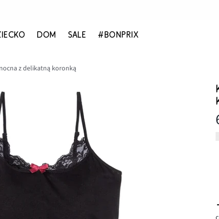
ZIECKO
DOM
SALE
#BONPRIX
nocna z delikatną koronką
c