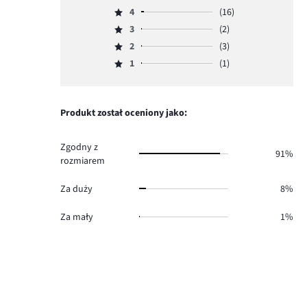
Ocena
4
(16)
5,
Ocena
ilość
3
(2)
4,
Ocena
głosów
ilość
2
(3)
3,
Ocena
424.
głosów
ilość
1
(1)
2,
Ocena
16.
głosów
ilość
1,
2.
głosów
ilość
3.
głosów
Produkt został oceniony jako:
1.
Zgodny z
91%
rozmiarem
Za duży
8%
Za mały
1%