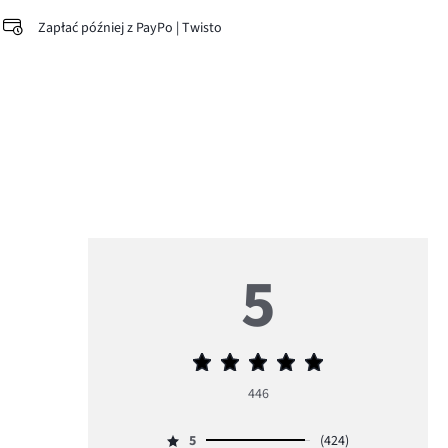
Zapłać później z PayPo | Twisto
5
Średnia
ocena
446
5
5
(424)