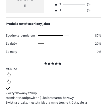
Ocena
głosów
ocena
ilość
2
(0)
3,
5
Ocena
4.
5
głosów
ilość
1
(0)
2,
Ocena
0.
głosów
ilość
1,
1.
głosów
ilość
Produkt został oceniony jako:
0.
głosów
0.
Zgodny z rozmiarem
80%
Za duży
20%
Za mały
0%
Ocena
5
MONIKA
Zweryfikowany zakup
rozmiar: 48
(odpowiedni)
,
kolor: czarno-beżowy
Świetna bluzka, niestety jak dla mnie trochę krótka, ale ją