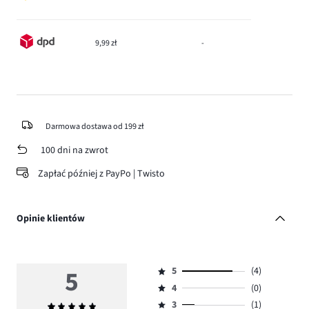
9,99 zł
-
Darmowa dostawa od 199 zł
100 dni na zwrot
Zapłać później z PayPo | Twisto
Opinie klientów
5
5
(4)
Ocena
4
(0)
5,
Ocena
ilość
3
(1)
Średnia
4,