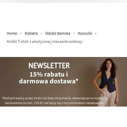
Home
Kobieta
Odzież damska
Koszulki
Krótki T-shirt z elastycznej mieszanki wiskozy
NEWSLETTER
15% rabatu i
darmowa dostawa*
*Kod jest ważny przez 14 dni od daty otrzymania, obowiązuje na następne
zamówienie za min.
119 zł
i nie łączy się z innymi kodami rabatowymi.