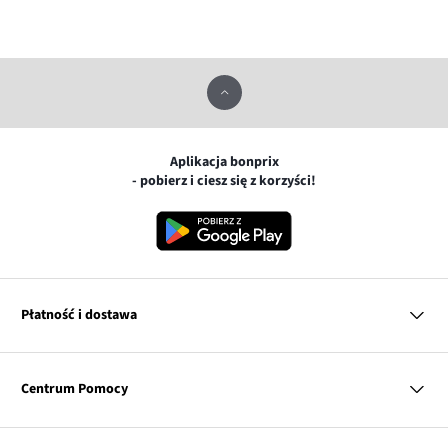
Aplikacja bonprix
- pobierz i ciesz się z korzyści!
Płatność i dostawa
MasterCard
Centrum Pomocy
Płatność online (PayU)
VISA
BLIK
Pytania i odpowiedzi