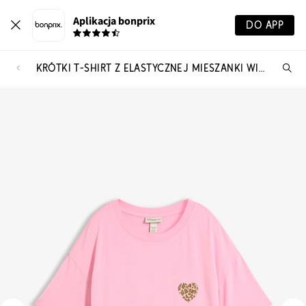
Aplikacja bonprix
DO APP
KRÓTKI T-SHIRT Z ELASTYCZNEJ MIESZANKI WISKOZY
Szu
pr