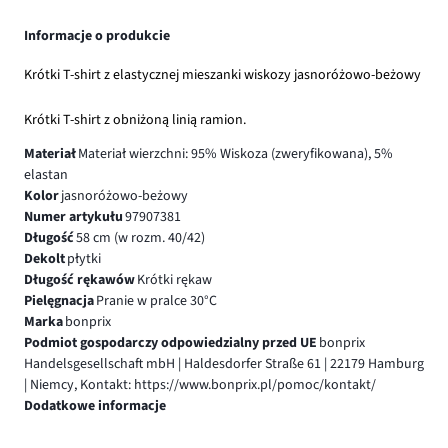
Informacje o produkcie
Krótki T-shirt z elastycznej mieszanki wiskozy jasnoróżowo-beżowy
Krótki T-shirt z obniżoną linią ramion.
Materiał
Materiał wierzchni: 95% Wiskoza (zweryfikowana), 5%
elastan
Kolor
jasnoróżowo-beżowy
Numer artykułu
97907381
Długość
58 cm (w rozm. 40/42)
Dekolt
płytki
Długość rękawów
Krótki rękaw
Pielęgnacja
Pranie w pralce 30°C
Marka
bonprix
Podmiot gospodarczy odpowiedzialny przed UE
bonprix
Handelsgesellschaft mbH | Haldesdorfer Straße 61 | 22179 Hamburg
| Niemcy, Kontakt: https://www.bonprix.pl/pomoc/kontakt/
Dodatkowe informacje