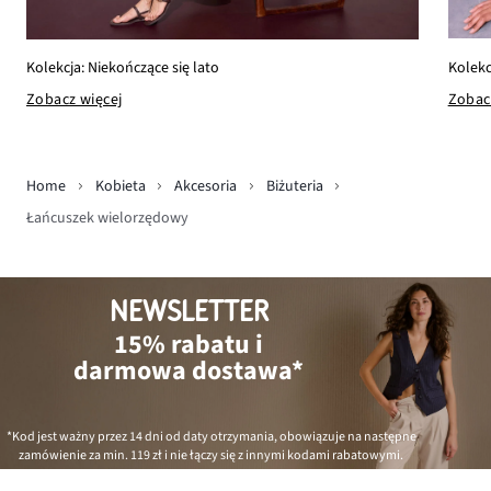
Kolekc
Kolekcja: Niekończące się lato
Zobac
Zobacz więcej
Home
Kobieta
Akcesoria
Biżuteria
Łańcuszek wielorzędowy
NEWSLETTER
15% rabatu i
darmowa dostawa*
*Kod jest ważny przez 14 dni od daty otrzymania, obowiązuje na następne
zamówienie za min.
119 zł
i nie łączy się z innymi kodami rabatowymi.