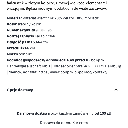
łańcuszek w złotym kolorze, z różnej wielkości elementami
wiszącymi. Będzie modnym dodatkiem do wielu zestawów.
Materiał
Materiał wierzchni: 70% Żelazo, 30% mosiądz
Kolor
srebrny kolor
Numer artykułu
92087195
Rodzaj zapięcia
Karabińczyk
Długość paska
53-64 cm
Przedłużka
8 cm
Marka
bonprix
Podmiot gospodarczy odpowiedzialny przed UE
bonprix
Handelsgesellschaft mbH | Haldesdorfer Straße 61 | 22179 Hamburg
| Niemcy, Kontakt: https://www.bonprix.pl/pomoc/kontakt/
Opcje dostawy
Darmowa dostawa
przy każdym zamówieniu
od 199 zł
!
Dostawa do domu Kurierem