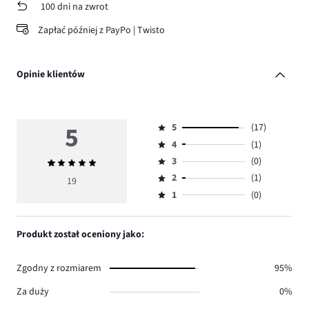
100 dni na zwrot
Zapłać później z PayPo | Twisto
Opinie klientów
5
5
(17)
Ocena
4
(1)
5,
Ocena
ilość
3
(0)
Średnia
4,
Ocena
głosów
ocena
ilość
2
(1)
3,
19
Ocena
17.
5
głosów
ilość
1
(0)
2,
Ocena
1.
głosów
ilość
1,
0.
głosów
ilość
Produkt został oceniony jako:
1.
głosów
0.
Zgodny z rozmiarem
95%
Za duży
0%