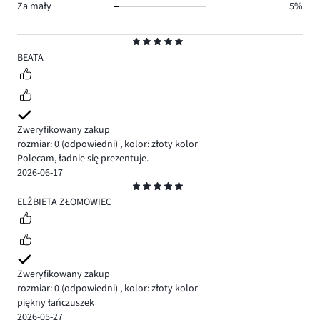
Za mały
5%
Ocena
5
BEATA
Zweryfikowany zakup
rozmiar: 0
(odpowiedni)
,
kolor: złoty kolor
Polecam, ładnie się prezentuje.
2026-06-17
Ocena
5
ELŻBIETA ZŁOMOWIEC
Zweryfikowany zakup
rozmiar: 0
(odpowiedni)
,
kolor: złoty kolor
piękny łańczuszek
2026-05-27