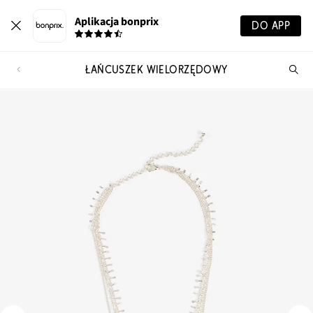
Aplikacja bonprix
DO APP
ŁAŃCUSZEK WIELORZĘDOWY
Szu
pr